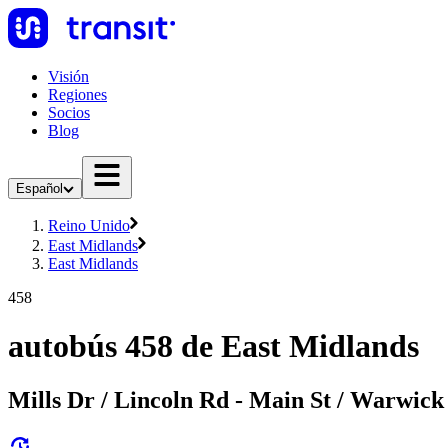
Visión
Regiones
Socios
Blog
Español
Reino Unido
East Midlands
East Midlands
458
autobús 458 de East Midlands
Mills Dr / Lincoln Rd - Main St / Warwick