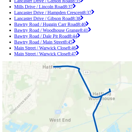
Lancaster Drive / Gibson Road
8:35
Mills Drive / Lincoln Road
8:37
Lancaster Drive / Hampden Crescent
8:37
Lancaster Drive / Gibson Road
8:38
Bawtry Road / Huggin Carr Road
8:40
Bawtry Road / Woodhouse Grange
8:41
Bawtry Road / Dale Pit Road
8:44
Bawtry Road / Main Street
8:45
Main Street / Warwick Close
8:46
Main Street / Warwick Close
8:47