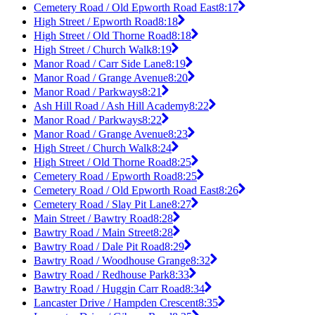
Cemetery Road / Old Epworth Road East
8:17
High Street / Epworth Road
8:18
High Street / Old Thorne Road
8:18
High Street / Church Walk
8:19
Manor Road / Carr Side Lane
8:19
Manor Road / Grange Avenue
8:20
Manor Road / Parkways
8:21
Ash Hill Road / Ash Hill Academy
8:22
Manor Road / Parkways
8:22
Manor Road / Grange Avenue
8:23
High Street / Church Walk
8:24
High Street / Old Thorne Road
8:25
Cemetery Road / Epworth Road
8:25
Cemetery Road / Old Epworth Road East
8:26
Cemetery Road / Slay Pit Lane
8:27
Main Street / Bawtry Road
8:28
Bawtry Road / Main Street
8:28
Bawtry Road / Dale Pit Road
8:29
Bawtry Road / Woodhouse Grange
8:32
Bawtry Road / Redhouse Park
8:33
Bawtry Road / Huggin Carr Road
8:34
Lancaster Drive / Hampden Crescent
8:35