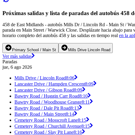
Próximas salidas y lista de paradas del autobús 458 
458 de East Midlands - autobús Mills Dr / Lincoln Rd - Main St / War
parada en Main Street / Warwick Close. Desplázate hacia abajo para v
horario completo del autobús 458 y las salidas en tiempo real
en la ap
Primary School / Main St
Mills Drive Lincoln Road
Ver más salidas
Paradas
jue, 6 ago 2026
Mills Drive / Lincoln Road
8:06
Lancaster Drive / Hampden Crescent
8:09
Lancaster Drive / Gibson Road
8:09
Bawtry Road / Huggin Carr Road
8:10
Bawtry Road / Woodhouse Grange
8:11
Bawtry Road / Dale Pit Road
8:13
Bawtry Road / Main Street
8:14
Cemetery Road / Mosscroft Lane
8:15
Cemetery Road / Churchill Avenue
8:15
Cemetery Road / Slay Pit Lane
8:16