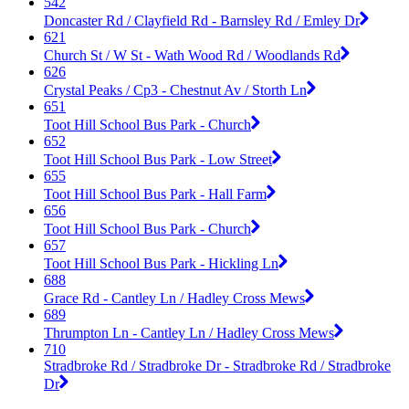
542
Doncaster Rd / Clayfield Rd - Barnsley Rd / Emley Dr
621
Church St / W St - Wath Wood Rd / Woodlands Rd
626
Crystal Peaks / Cp3 - Chestnut Av / Storth Ln
651
Toot Hill School Bus Park - Church
652
Toot Hill School Bus Park - Low Street
655
Toot Hill School Bus Park - Hall Farm
656
Toot Hill School Bus Park - Church
657
Toot Hill School Bus Park - Hickling Ln
688
Grace Rd - Cantley Ln / Hadley Cross Mews
689
Thrumpton Ln - Cantley Ln / Hadley Cross Mews
710
Stradbroke Rd / Stradbroke Dr - Stradbroke Rd / Stradbroke
Dr