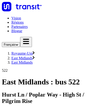
Vision
Régions
Partenaires
Blogue
Français
Royaume-Uni
East Midlands
East Midlands
522
East Midlands : bus 522
Hurst Ln / Poplar Way - High St /
Pilgrim Rise