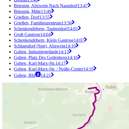
Briesnig, Abzweig Nach Naundorf
13:47
Briesnig, Mitte
13:49
Grießen, Dorf
13:55
Grießen, Familienzentrum
13:56
Schenkendöbern, Taubendorf
14:01
Groß Gastrose
14:04
Schenkendöbern, Klein Gastrose
14:07
Schlagsdorf (Spn), Abzweig
14:10
Guben, Industriegelände
14:13
Guben, Platz Des Gedenkens
14:16
Guben, Karl-Marx-Str.
14:17
Guben, Karl-Marx-Str. / Neiße-Center
14:19
Guben, Bhf
14:21