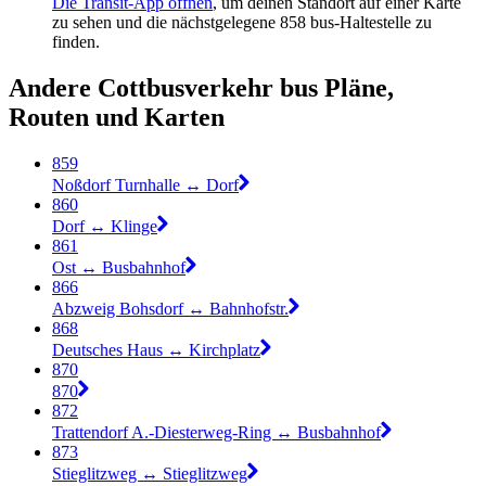
Die Transit-App öffnen
, um deinen Standort auf einer Karte
zu sehen und die nächstgelegene 858 bus-Haltestelle zu
finden.
Andere Cottbusverkehr bus Pläne,
Routen und Karten
859
Noßdorf Turnhalle ↔︎ Dorf
860
Dorf ↔︎ Klinge
861
Ost ↔︎ Busbahnhof
866
Abzweig Bohsdorf ↔︎ Bahnhofstr.
868
Deutsches Haus ↔︎ Kirchplatz
870
870
872
Trattendorf A.-Diesterweg-Ring ↔︎ Busbahnhof
873
Stieglitzweg ↔︎ Stieglitzweg