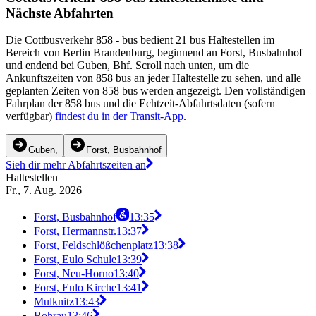
Nächste Abfahrten
Die Cottbusverkehr 858 - bus bedient 21 bus Haltestellen im
Bereich von Berlin Brandenburg, beginnend an Forst, Busbahnhof
und endend bei Guben, Bhf. Scroll nach unten, um die
Ankunftszeiten von 858 bus an jeder Haltestelle zu sehen, und alle
geplanten Zeiten von 858 bus werden angezeigt. Den vollständigen
Fahrplan der 858 bus und die Echtzeit-Abfahrtsdaten (sofern
verfügbar)
findest du in der Transit-App
.
Guben,
Forst, Busbahnhof
Sieh dir mehr Abfahrtszeiten an
Haltestellen
Fr., 7. Aug. 2026
Forst, Busbahnhof
13:35
Forst, Hermannstr.
13:37
Forst, Feldschlößchenplatz
13:38
Forst, Eulo Schule
13:39
Forst, Neu-Horno
13:40
Forst, Eulo Kirche
13:41
Mulknitz
13:43
Bohrau
13:46