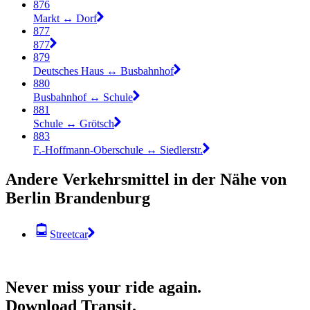
876
Markt ↔︎ Dorf
877
877
879
Deutsches Haus ↔︎ Busbahnhof
880
Busbahnhof ↔︎ Schule
881
Schule ↔︎ Grötsch
883
F.-Hoffmann-Oberschule ↔︎ Siedlerstr.
Andere Verkehrsmittel in der Nähe von
Berlin Brandenburg
Streetcar
Never miss your ride again.
Download Transit.