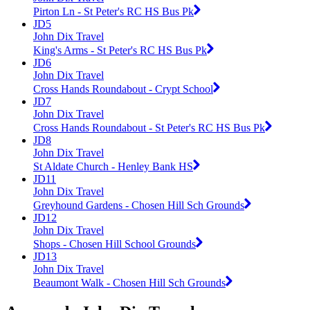
Pirton Ln - St Peter's RC HS Bus Pk
JD5
John Dix Travel
King's Arms - St Peter's RC HS Bus Pk
JD6
John Dix Travel
Cross Hands Roundabout - Crypt School
JD7
John Dix Travel
Cross Hands Roundabout - St Peter's RC HS Bus Pk
JD8
John Dix Travel
St Aldate Church - Henley Bank HS
JD11
John Dix Travel
Greyhound Gardens - Chosen Hill Sch Grounds
JD12
John Dix Travel
Shops - Chosen Hill School Grounds
JD13
John Dix Travel
Beaumont Walk - Chosen Hill Sch Grounds