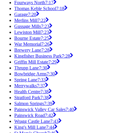
Fourways North
7:17
Thomas Keble School
7:18
Garage
7:20
Merlins Mill
7:22
Gussage Mills
7:23
Lewiston Mill
7:23
Bourne Estate
7:25
War Memorial
7:26
Brewery Lane
7:28
Kingfisher Business Park
7:28
Griffin Mill Estate
7:29
Thrupp Lane
7:30
Bowbridge Arms
7:30
Spring Lane
7:33
Merrywalks
7:37
Health Centre
7:38
Stratford Park
7:38
Salmon Springs
7:39
Painswick Valley Car Sales
7:40
Painswick Road
7:42
Wragg Castle Lane
7:43
King's Mill Lane
7:44