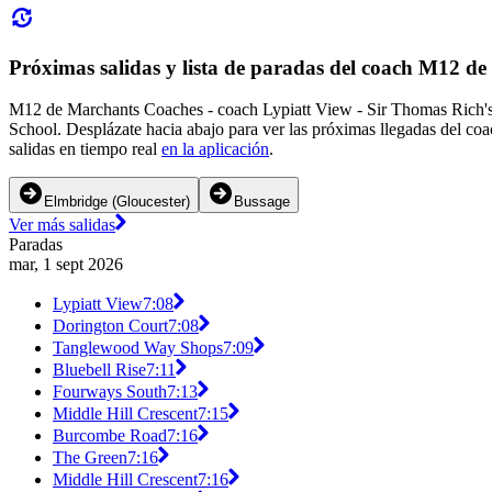
Próximas salidas y lista de paradas del coach M12 d
M12 de Marchants Coaches - coach Lypiatt View - Sir Thomas Rich's S
School. Desplázate hacia abajo para ver las próximas llegadas del c
salidas en tiempo real
en la aplicación
.
Elmbridge (Gloucester)
Bussage
Ver más salidas
Paradas
mar, 1 sept 2026
Lypiatt View
7:08
Dorington Court
7:08
Tanglewood Way Shops
7:09
Bluebell Rise
7:11
Fourways South
7:13
Middle Hill Crescent
7:15
Burcombe Road
7:16
The Green
7:16
Middle Hill Crescent
7:16