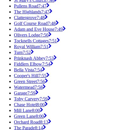
St Mary's Church
7:46
Pullens Road
7:47
The Highlands
7:47
Clattergrove
7:48
Golf Course Road
7:48
Adam and Eve House
7:49
Olivers Lodge
7:50
Tocknells Cottages
7:51
Royal William
7:51
Turn
7:52
Prinknash Abbey
7:53
Fiddlers Elbow
7:54
Bella Vista
7:54
Cooper's Hill
7:55
Green Street
7:56
Watermead
7:58
Garage
7:59
Toby Carvery
7:59
Chase Hotel
8:00
Mill Lane
8:00
Green Lane
8:00
Orchard Road
8:13
The Parade
8:14