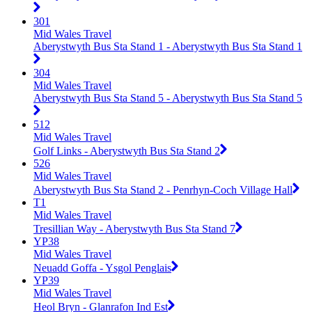
301
Mid Wales Travel
Aberystwyth Bus Sta Stand 1 - Aberystwyth Bus Sta Stand 1
304
Mid Wales Travel
Aberystwyth Bus Sta Stand 5 - Aberystwyth Bus Sta Stand 5
512
Mid Wales Travel
Golf Links - Aberystwyth Bus Sta Stand 2
526
Mid Wales Travel
Aberystwyth Bus Sta Stand 2 - Penrhyn-Coch Village Hall
T1
Mid Wales Travel
Tresillian Way - Aberystwyth Bus Sta Stand 7
YP38
Mid Wales Travel
Neuadd Goffa - Ysgol Penglais
YP39
Mid Wales Travel
Heol Bryn - Glanrafon Ind Est