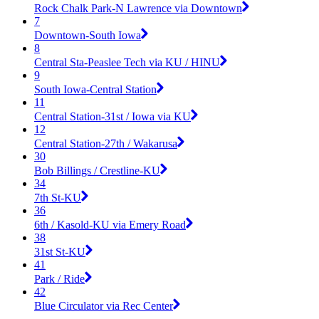
Rock Chalk Park-N Lawrence via Downtown
7
Downtown-South Iowa
8
Central Sta-Peaslee Tech via KU / HINU
9
South Iowa-Central Station
11
Central Station-31st / Iowa via KU
12
Central Station-27th / Wakarusa
30
Bob Billings / Crestline-KU
34
7th St-KU
36
6th / Kasold-KU via Emery Road
38
31st St-KU
41
Park / Ride
42
Blue Circulator via Rec Center