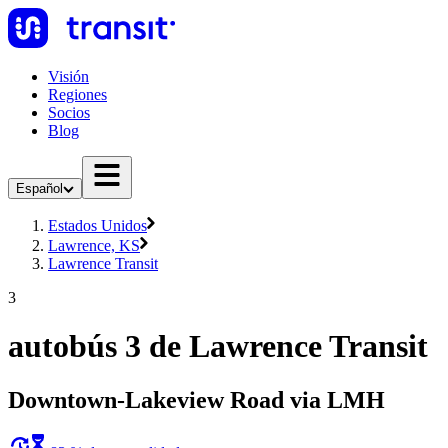
Visión
Regiones
Socios
Blog
Español
Estados Unidos
Lawrence, KS
Lawrence Transit
3
autobús 3 de Lawrence Transit
Downtown-Lakeview Road via LMH