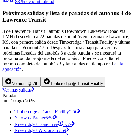
83 % de puntualidad
Próximas salidas y lista de paradas del autobús 3 de
Lawrence Transit
3 de Lawrence Transit - autobús Downtown-Lakeview Road via
LMH da servicio a 22 paradas de autobús en la zona de Lawrence,
KS, con primera salida desde Timberedge / Transit Facility y última
parada en Vermont / 7th. Desplázate hacia abajo para ver las
próximas llegadas del autobús 3 a cada parada y se mostrará la
próxima salida programada del autobús 3. Puedes consultar el
horario completo del autobús 3 y las salidas en tiempo real
en la
aplicación
.
Vermont @ 7th
Timberedge @ Transit Facility
Ver más salidas
Paradas
lun, 10 ago 2026
Timberedge / Transit Facility
5:56
N Iowa / Packer
5:58
Riverridge / Lone Tree
5:59
Riverridge / Wisconsin
5:59