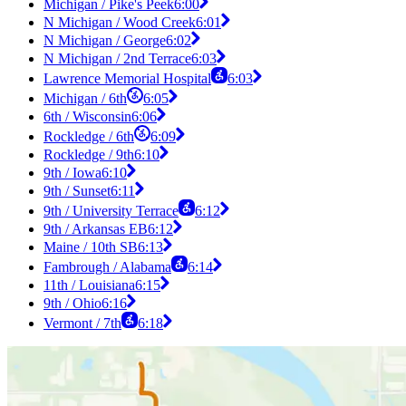
Michigan / Pike's Peek
6:00
N Michigan / Wood Creek
6:01
N Michigan / George
6:02
N Michigan / 2nd Terrace
6:03
Lawrence Memorial Hospital
6:03
Michigan / 6th
6:05
6th / Wisconsin
6:06
Rockledge / 6th
6:09
Rockledge / 9th
6:10
9th / Iowa
6:10
9th / Sunset
6:11
9th / University Terrace
6:12
9th / Arkansas EB
6:12
Maine / 10th SB
6:13
Fambrough / Alabama
6:14
11th / Louisiana
6:15
9th / Ohio
6:16
Vermont / 7th
6:18