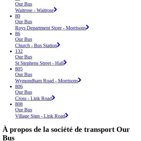
Our Bus
Waitrose - Waitrose
80
Our Bus
Roys Department Store - Morrisons
86
Our Bus
Church - Bus Station
132
Our Bus
St Stephens Street - Hall
805
Our Bus
Wymondham Road - Morrisons
806
Our Bus
Cross - Link Road
808
Our Bus
Village Sign - Link Road
À propos de la société de transport Our
Bus