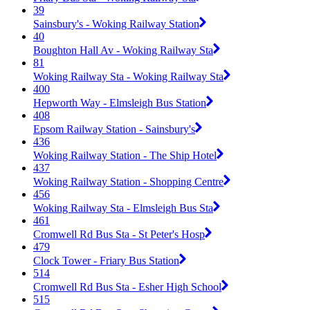
39
Sainsbury's - Woking Railway Station
40
Boughton Hall Av - Woking Railway Sta
81
Woking Railway Sta - Woking Railway Sta
400
Hepworth Way - Elmsleigh Bus Station
408
Epsom Railway Station - Sainsbury's
436
Woking Railway Station - The Ship Hotel
437
Woking Railway Station - Shopping Centre
456
Woking Railway Sta - Elmsleigh Bus Sta
461
Cromwell Rd Bus Sta - St Peter's Hosp
479
Clock Tower - Friary Bus Station
514
Cromwell Rd Bus Sta - Esher High School
515