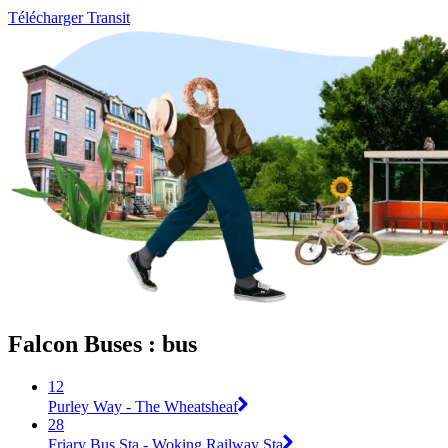
Télécharger Transit
Falcon Buses : bus
12
Purley Way - The Wheatsheaf
28
Friary Bus Sta - Woking Railway Sta