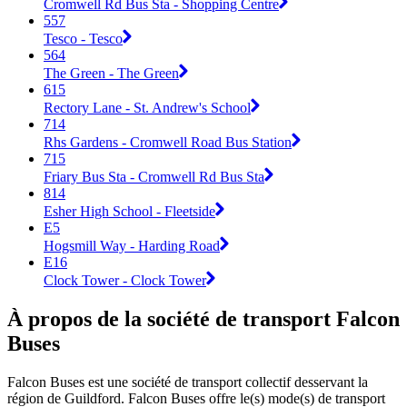
Cromwell Rd Bus Sta - Shopping Centre
557
Tesco - Tesco
564
The Green - The Green
615
Rectory Lane - St. Andrew's School
714
Rhs Gardens - Cromwell Road Bus Station
715
Friary Bus Sta - Cromwell Rd Bus Sta
814
Esher High School - Fleetside
E5
Hogsmill Way - Harding Road
E16
Clock Tower - Clock Tower
À propos de la société de transport Falcon
Buses
Falcon Buses est une société de transport collectif desservant la
région de Guildford. Falcon Buses offre le(s) mode(s) de transport