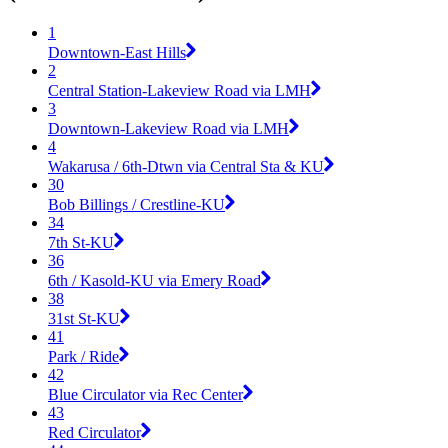
1
Downtown-East Hills
2
Central Station-Lakeview Road via LMH
3
Downtown-Lakeview Road via LMH
4
Wakarusa / 6th-Dtwn via Central Sta & KU
30
Bob Billings / Crestline-KU
34
7th St-KU
36
6th / Kasold-KU via Emery Road
38
31st St-KU
41
Park / Ride
42
Blue Circulator via Rec Center
43
Red Circulator