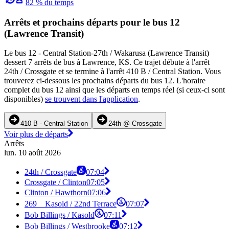
82 % du temps
Arrêts et prochains départs pour le bus 12
(Lawrence Transit)
Le bus 12 - Central Station-27th / Wakarusa (Lawrence Transit)
dessert 7 arrêts de bus à Lawrence, KS. Ce trajet débute à l'arrêt
24th / Crossgate et se termine à l'arrêt 410 B / Central Station. Vous
trouverez ci-dessous les prochains départs du bus 12. L'horaire
complet du bus 12 ainsi que les départs en temps réel (si ceux-ci sont
disponibles)
se trouvent dans l'application
.
410 B - Central Station
24th @ Crossgate
Voir plus de départs
Arrêts
lun. 10 août 2026
24th / Crossgate
07:04
Crossgate / Clinton
07:05
Clinton / Hawthorn
07:06
269 _ Kasold / 22nd Terrace
07:07
Bob Billings / Kasold
07:11
Bob Billings / Westbrooke
07:12