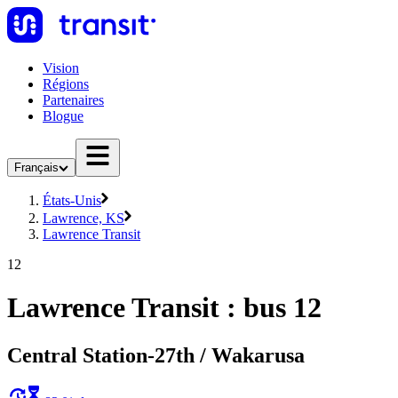
Vision
Régions
Partenaires
Blogue
Français
États-Unis
Lawrence, KS
Lawrence Transit
12
Lawrence Transit : bus 12
Central Station-27th / Wakarusa