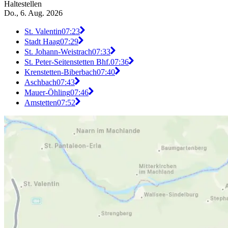
Haltestellen
Do., 6. Aug. 2026
St. Valentin
07:23
Stadt Haag
07:29
St. Johann-Weistrach
07:33
St. Peter-Seitenstetten Bhf.
07:36
Krenstetten-Biberbach
07:40
Aschbach
07:43
Mauer-Öhling
07:46
Amstetten
07:52