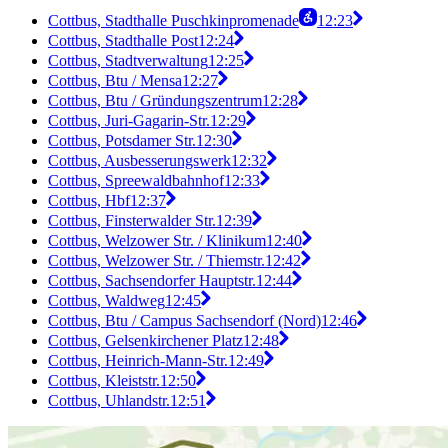
Cottbus, Stadthalle Puschkinpromenade
12:23
Cottbus, Stadthalle Post
12:24
Cottbus, Stadtverwaltung
12:25
Cottbus, Btu / Mensa
12:27
Cottbus, Btu / Gründungszentrum
12:28
Cottbus, Juri-Gagarin-Str.
12:29
Cottbus, Potsdamer Str.
12:30
Cottbus, Ausbesserungswerk
12:32
Cottbus, Spreewaldbahnhof
12:33
Cottbus, Hbf
12:37
Cottbus, Finsterwalder Str.
12:39
Cottbus, Welzower Str. / Klinikum
12:40
Cottbus, Welzower Str. / Thiemstr.
12:42
Cottbus, Sachsendorfer Hauptstr.
12:44
Cottbus, Waldweg
12:45
Cottbus, Btu / Campus Sachsendorf (Nord)
12:46
Cottbus, Gelsenkirchener Platz
12:48
Cottbus, Heinrich-Mann-Str.
12:49
Cottbus, Kleiststr.
12:50
Cottbus, Uhlandstr.
12:51