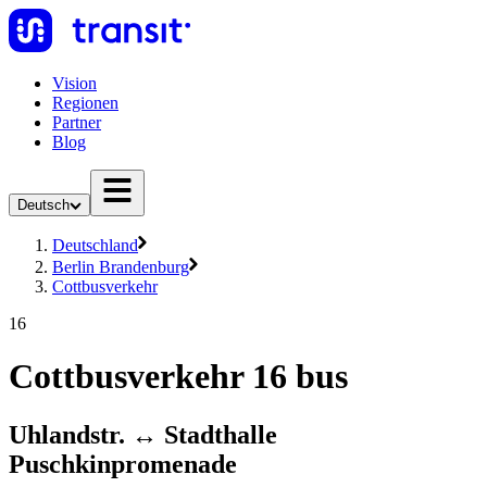
Vision
Regionen
Partner
Blog
Deutsch
Deutschland
Berlin Brandenburg
Cottbusverkehr
16
Cottbusverkehr 16 bus
Uhlandstr. ↔︎ Stadthalle
Puschkinpromenade