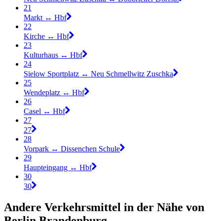
21
Markt ↔︎ Hbf
22
Kirche ↔︎ Hbf
23
Kulturhaus ↔︎ Hbf
24
Sielow Sportplatz ↔︎ Neu Schmellwitz Zuschka
25
Wendeplatz ↔︎ Hbf
26
Casel ↔︎ Hbf
27
27
28
Vorpark ↔︎ Dissenchen Schule
29
Haupteingang ↔︎ Hbf
30
30
Andere Verkehrsmittel in der Nähe von
Berlin Brandenburg