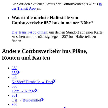
Sieh dir den aktuellen Status der Cottbusverkehr 857 bus
in
der Transit-App
an.
Was ist die nächste Haltestelle von
Cottbusverkehr 857 bus in meiner Nähe?
Die Transit-App öffnen
, um deinen Standort auf einer Karte
zu sehen und die nächstgelegene 857 bus-Haltestelle zu
finden.
Andere Cottbusverkehr bus Pläne,
Routen und Karten
858
858
859
Noßdorf Turnhalle ↔︎ Dorf
860
Dorf ↔︎ Klinge
861
Ost ↔︎ Busbahnhof
866