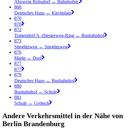
Abzweig Bohsdorf ↔︎ Bahnhofstr.
868
Deutsches Haus ↔︎ Kirchplatz
870
870
872
Trattendorf A.-Diesterweg-Ring ↔︎ Busbahnhof
873
Stieglitzweg ↔︎ Stieglitzweg
876
Markt ↔︎ Dorf
877
877
879
Deutsches Haus ↔︎ Busbahnhof
880
Busbahnhof ↔︎ Schule
881
Schule ↔︎ Grötsch
Andere Verkehrsmittel in der Nähe von
Berlin Brandenburg