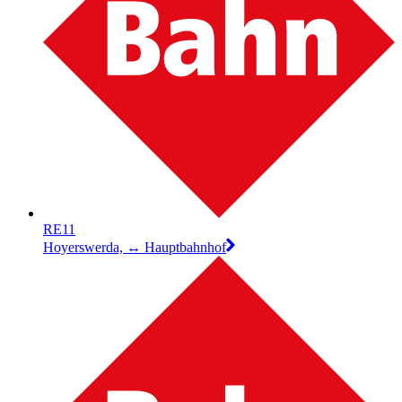
RE11
Hoyerswerda, ↔︎ Hauptbahnhof