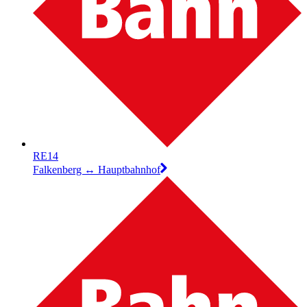
RE14
Falkenberg ↔︎ Hauptbahnhof