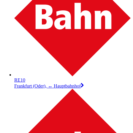
RE10
Frankfurt (Oder), ↔︎ Hauptbahnhof