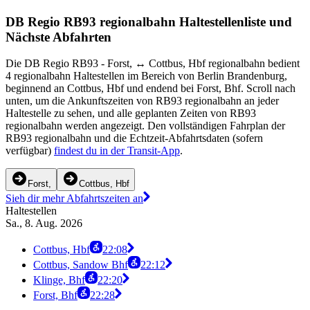
DB Regio RB93 regionalbahn Haltestellenliste und
Nächste Abfahrten
Die DB Regio RB93 - Forst, ↔︎ Cottbus, Hbf regionalbahn bedient
4 regionalbahn Haltestellen im Bereich von Berlin Brandenburg,
beginnend an Cottbus, Hbf und endend bei Forst, Bhf. Scroll nach
unten, um die Ankunftszeiten von RB93 regionalbahn an jeder
Haltestelle zu sehen, und alle geplanten Zeiten von RB93
regionalbahn werden angezeigt. Den vollständigen Fahrplan der
RB93 regionalbahn und die Echtzeit-Abfahrtsdaten (sofern
verfügbar)
findest du in der Transit-App
.
Forst,
Cottbus, Hbf
Sieh dir mehr Abfahrtszeiten an
Haltestellen
Sa., 8. Aug. 2026
Cottbus, Hbf
22:08
Cottbus, Sandow Bhf
22:12
Klinge, Bhf
22:20
Forst, Bhf
22:28