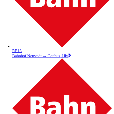
RE18
Bahnhof Neustadt ↔︎ Cottbus, Hbf