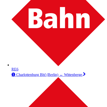
RE6
🅢 Charlottenburg Bhf (Berlin) ↔︎ Wittenberge,