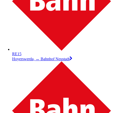
RE15
Hoyerswerda, ↔︎ Bahnhof Neustadt