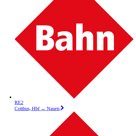
RE2
Cottbus, Hbf ↔︎ Nauen,