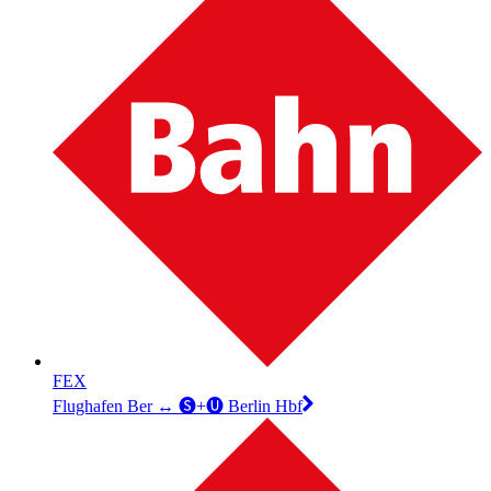
FEX
Flughafen Ber ↔︎ 🅢+🅤 Berlin Hbf