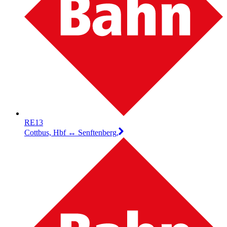
RE13
Cottbus, Hbf ↔︎ Senftenberg,