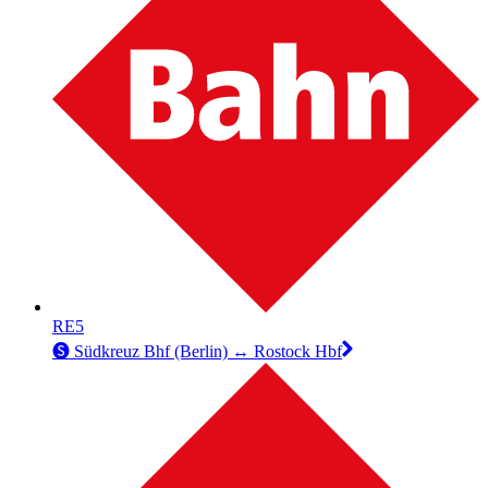
RE5
🅢 Südkreuz Bhf (Berlin) ↔︎ Rostock Hbf