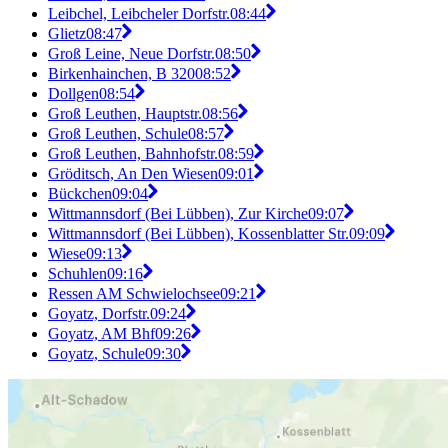
Leibchel, Leibcheler Dorfstr.
08:44
Glietz
08:47
Groß Leine, Neue Dorfstr.
08:50
Birkenhainchen, B 320
08:52
Dollgen
08:54
Groß Leuthen, Hauptstr.
08:56
Groß Leuthen, Schule
08:57
Groß Leuthen, Bahnhofstr.
08:59
Gröditsch, An Den Wiesen
09:01
Bückchen
09:04
Wittmannsdorf (Bei Lübben), Zur Kirche
09:07
Wittmannsdorf (Bei Lübben), Kossenblatter Str.
09:09
Wiese
09:13
Schuhlen
09:16
Ressen AM Schwielochsee
09:21
Goyatz, Dorfstr.
09:24
Goyatz, AM Bhf
09:26
Goyatz, Schule
09:30