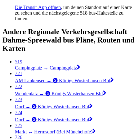
Die Transit-App öffnen
, um deinen Standort auf einer Karte
zu sehen und die nächstgelegene 518 bus-Haltestelle zu
finden.
Andere Regionale Verkehrsgesellschaft
Dahme-Spreewald bus Pläne, Routen und
Karten
519
Campingplatz ↔︎ Campingplatz
721
AM Lankensee ↔︎ 🅢 Königs Wusterhausen Bhf
722
Wendeplatz ↔︎ 🅢 Königs Wusterhausen Bhf
723
Dorf ↔︎ 🅢 Königs Wusterhausen Bhf
724
Dorf ↔︎ 🅢 Königs Wusterhausen Bhf
725
Markt ↔︎ Hermsdorf (Bei Münchehofe)
726