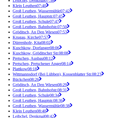
Leibchel, Denkmal
07:38
Klein Leuthen
07:40
Groß Leuthen, Wassermühle
07:42
Groß Leuthen, Hauptstr.
07:45
Groß Leuthen, Schule
07:47
Groß Leuthen, Bahnhofstr.
07:50
Gröditsch, An Den Wiesen
07:53
Krugau, Kirche
07:57
Dürrenhofe, Kita
08:02
Kuschkow, Dorfanger
08:06
Kuschkow, Gröditscher Str.
08:08
Pretschen, Ausbau
08:12
Pretschen, Pretschener Anger
08:14
Plattkow
08:18
Wittmannsdorf (Bei Lübben), Kossenblatter Str.
08:23
Bückchen
08:26
Gröditsch, An Den Wiesen
08:29
Groß Leuthen, Bahnhofstr.
08:31
Groß Leuthen, Schule
08:34
Groß Leuthen, Hauptstr.
08:36
Groß Leuthen, Wassermühle
08:38
Klein Leuthen
08:40
Leibchel, Denkmal
08:42