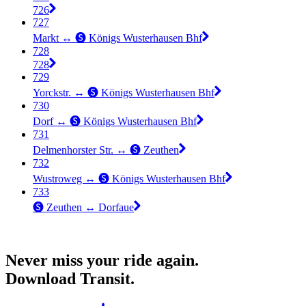
726
727
Markt ↔︎ 🅢 Königs Wusterhausen Bhf
728
728
729
Yorckstr. ↔︎ 🅢 Königs Wusterhausen Bhf
730
Dorf ↔︎ 🅢 Königs Wusterhausen Bhf
731
Delmenhorster Str. ↔︎ 🅢 Zeuthen
732
Wustroweg ↔︎ 🅢 Königs Wusterhausen Bhf
733
🅢 Zeuthen ↔︎ Dorfaue
Never miss your ride again.
Download Transit.