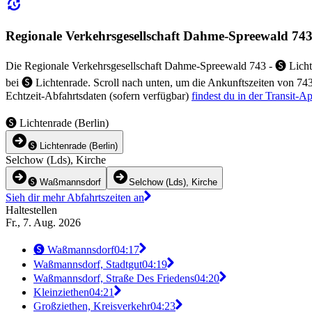
Regionale Verkehrsgesellschaft Dahme-Spreewald 743 
Die Regionale Verkehrsgesellschaft Dahme-Spreewald 743 - 🅢 Licht
bei 🅢 Lichtenrade. Scroll nach unten, um die Ankunftszeiten von 743
Echtzeit-Abfahrtsdaten (sofern verfügbar)
findest du in der Transit-A
🅢 Lichtenrade (Berlin)
🅢 Lichtenrade (Berlin)
Selchow (Lds), Kirche
🅢 Waßmannsdorf
Selchow (Lds), Kirche
Sieh dir mehr Abfahrtszeiten an
Haltestellen
Fr., 7. Aug. 2026
🅢 Waßmannsdorf
04:17
Waßmannsdorf, Stadtgut
04:19
Waßmannsdorf, Straße Des Friedens
04:20
Kleinziethen
04:21
Großziethen, Kreisverkehr
04:23