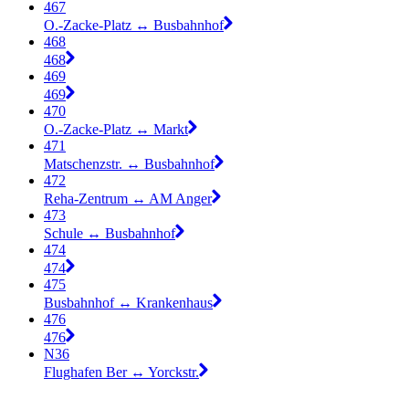
467
O.-Zacke-Platz ↔︎ Busbahnhof
468
468
469
469
470
O.-Zacke-Platz ↔︎ Markt
471
Matschenzstr. ↔︎ Busbahnhof
472
Reha-Zentrum ↔︎ AM Anger
473
Schule ↔︎ Busbahnhof
474
474
475
Busbahnhof ↔︎ Krankenhaus
476
476
N36
Flughafen Ber ↔︎ Yorckstr.