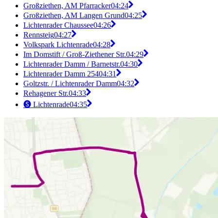
Großziethen, AM Pfarracker
04:24
Großziethen, AM Langen Grund
04:25
Lichtenrader Chaussee
04:26
Rennsteig
04:27
Volkspark Lichtenrade
04:28
Im Domstift / Groß-Ziethener Str.
04:29
Lichtenrader Damm / Barnetstr.
04:30
Lichtenrader Damm 254
04:31
Goltzstr. / Lichtenrader Damm
04:32
Rehagener Str.
04:33
🅢 Lichtenrade
04:35