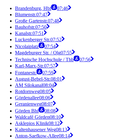
Brandenburg, Hbf
07:46
Blumenstr.
07:47
Große Gartenstr.
07:48
Bauhofstr.
07:50
Kanalstr.
07:51
Luckenberger Str.
07:52
Nicolaiplatz
07:54
Magdeburger Str. / Olg
07:55
Technische Hochschule / Thb
07:56
Karl-Marx-Str.
07:57
Fontanestr.
07:59
August-Bebel-Str.
08:01
AM Silokanal
08:04
Rotdornweg
08:05
Gördenallee
08:06
Geranienweg
08:07
Görden Bhf
08:08
Waldcafé Görden
08:10
Asklepios Klinik
08:12
Kaltenhausener Weg
08:13
Anton-Saefkow-Allee
08:14