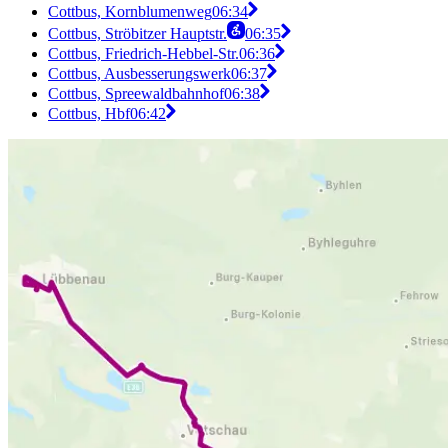
Cottbus, Kornblumenweg
06:34
Cottbus, Ströbitzer Hauptstr.
06:35
Cottbus, Friedrich-Hebbel-Str.
06:36
Cottbus, Ausbesserungswerk
06:37
Cottbus, Spreewaldbahnhof
06:38
Cottbus, Hbf
06:42