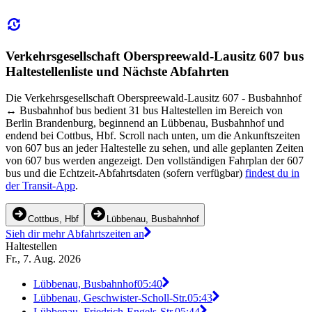
Verkehrsgesellschaft Oberspreewald-Lausitz 607 bus
Haltestellenliste und Nächste Abfahrten
Die Verkehrsgesellschaft Oberspreewald-Lausitz 607 - Busbahnhof
↔︎ Busbahnhof bus bedient 31 bus Haltestellen im Bereich von
Berlin Brandenburg, beginnend an Lübbenau, Busbahnhof und
endend bei Cottbus, Hbf. Scroll nach unten, um die Ankunftszeiten
von 607 bus an jeder Haltestelle zu sehen, und alle geplanten Zeiten
von 607 bus werden angezeigt. Den vollständigen Fahrplan der 607
bus und die Echtzeit-Abfahrtsdaten (sofern verfügbar)
findest du in
der Transit-App
.
Cottbus, Hbf
Lübbenau, Busbahnhof
Sieh dir mehr Abfahrtszeiten an
Haltestellen
Fr., 7. Aug. 2026
Lübbenau, Busbahnhof
05:40
Lübbenau, Geschwister-Scholl-Str.
05:43
Lübbenau, Friedrich-Engels-Str.
05:44