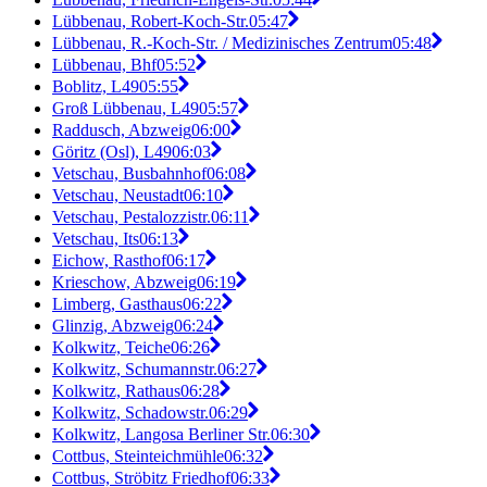
Lübbenau, Robert-Koch-Str.
05:47
Lübbenau, R.-Koch-Str. / Medizinisches Zentrum
05:48
Lübbenau, Bhf
05:52
Boblitz, L49
05:55
Groß Lübbenau, L49
05:57
Raddusch, Abzweig
06:00
Göritz (Osl), L49
06:03
Vetschau, Busbahnhof
06:08
Vetschau, Neustadt
06:10
Vetschau, Pestalozzistr.
06:11
Vetschau, Its
06:13
Eichow, Rasthof
06:17
Krieschow, Abzweig
06:19
Limberg, Gasthaus
06:22
Glinzig, Abzweig
06:24
Kolkwitz, Teiche
06:26
Kolkwitz, Schumannstr.
06:27
Kolkwitz, Rathaus
06:28
Kolkwitz, Schadowstr.
06:29
Kolkwitz, Langosa Berliner Str.
06:30
Cottbus, Steinteichmühle
06:32
Cottbus, Ströbitz Friedhof
06:33