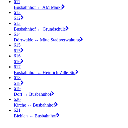
611
Busbahnhof ↔︎ AM Markt
612
612
613
Busbahnhof ↔︎ Grundschule
614
Dörrwalde ↔︎ Mitte Stadtverwaltung
615
615
616
616
617
Busbahnhof ↔︎ Heinrich-Zille-Str.
618
618
619
Dorf ↔︎ Busbahnhof
620
Kirche ↔︎ Busbahnhof
621
Biehlen ↔︎ Busbahnhof