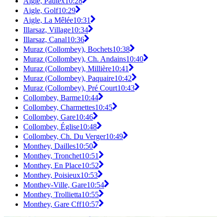
Aigle, Pautex
10:28
Aigle, Golf
10:29
Aigle, La Mêlée
10:31
Illarsaz, Village
10:34
Illarsaz, Canal
10:36
Muraz (Collombey), Bochets
10:38
Muraz (Collombey), Ch. Andains
10:40
Muraz (Collombey), Millière
10:41
Muraz (Collombey), Paquaire
10:42
Muraz (Collombey), Pré Court
10:43
Collombey, Barme
10:44
Collombey, Charmettes
10:45
Collombey, Gare
10:46
Collombey, Église
10:48
Collombey, Ch. Du Verger
10:49
Monthey, Dailles
10:50
Monthey, Tronchet
10:51
Monthey, En Place
10:52
Monthey, Poisieux
10:53
Monthey-Ville, Gare
10:54
Monthey, Trollietta
10:55
Monthey, Gare Cff
10:57