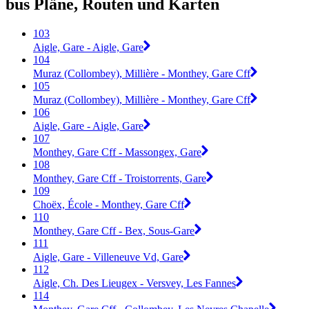
bus Pläne, Routen und Karten
103
Aigle, Gare - Aigle, Gare
104
Muraz (Collombey), Millière - Monthey, Gare Cff
105
Muraz (Collombey), Millière - Monthey, Gare Cff
106
Aigle, Gare - Aigle, Gare
107
Monthey, Gare Cff - Massongex, Gare
108
Monthey, Gare Cff - Troistorrents, Gare
109
Choëx, École - Monthey, Gare Cff
110
Monthey, Gare Cff - Bex, Sous-Gare
111
Aigle, Gare - Villeneuve Vd, Gare
112
Aigle, Ch. Des Lieugex - Versvey, Les Fannes
114