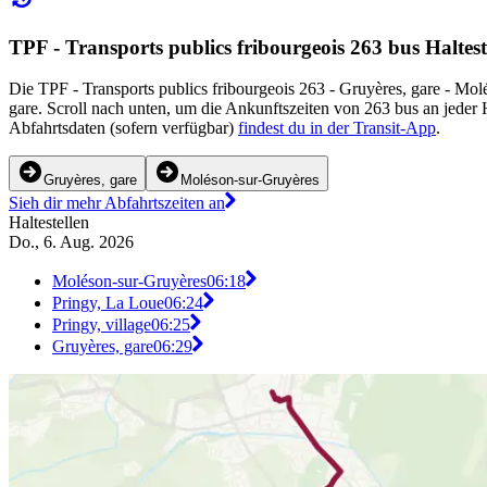
TPF - Transports publics fribourgeois 263 bus Haltest
Die TPF - Transports publics fribourgeois 263 - Gruyères, gare - Mo
gare. Scroll nach unten, um die Ankunftszeiten von 263 bus an jeder 
Abfahrtsdaten (sofern verfügbar)
findest du in der Transit-App
.
Gruyères, gare
Moléson-sur-Gruyères
Sieh dir mehr Abfahrtszeiten an
Haltestellen
Do., 6. Aug. 2026
Moléson-sur-Gruyères
06:18
Pringy, La Loue
06:24
Pringy, village
06:25
Gruyères, gare
06:29