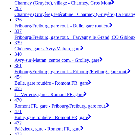
Charmey (Gruyère), village - Charmey, Gros Mont
267
Charmey (Gruyère), télécabine - Charmey (Gruyère),La Fulate
336
Fribourg/Freiburg, gare rout. - Bulle, gare routière
337
Fribourg/Freiburg, gare rout. - Farvagny-le-Grand, CO Giblou
339
Chénens, gare - Avry-Matran, gare
340
Avry-sur-Matran, centre com. - Grolley, gare
361
Fribourg/Freiburg, gare rout. - Fribourg/Freiburg, gare rout.
454
Bulle, gare routière - Romont FR, gare
455
La Verrerie, gare - Romont FR, gare
470
Romont FR, gare - Fribourg/Freiburg, gare rout.
471
Bulle, gare routière - Romont FR, gare
472
Palézieux, gare - Romont FR, gare
473