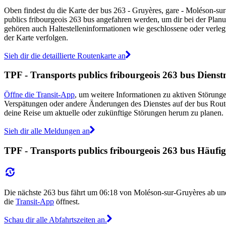
Oben findest du die Karte der bus 263 - Gruyères, gare - Moléson-sur-
publics fribourgeois 263 bus angefahren werden, um dir bei der Planu
gehören auch Haltestelleninformationen wie geschlossene oder verlegte
der Karte verfolgen.
Sieh dir die detaillierte Routenkarte an
TPF - Transports publics fribourgeois 263 bus Diens
Öffne die Transit-App
, um weitere Informationen zu aktiven Störungen
Verspätungen oder andere Änderungen des Dienstes auf der bus Rou
deine Reise um aktuelle oder zukünftige Störungen herum zu planen.
Sieh dir alle Meldungen an
TPF - Transports publics fribourgeois 263 bus Häufigk
Die nächste 263 bus fährt um 06:18 von Moléson-sur-Gruyères ab un
die
Transit-App
öffnest.
Schau dir alle Abfahrtszeiten an.