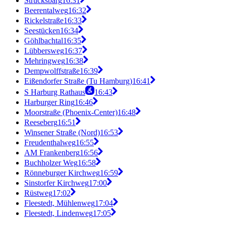
Strucksbarg
16:31
Beerentalweg
16:32
Rickelstraße
16:33
Seestücken
16:34
Göhlbachtal
16:35
Lübbersweg
16:37
Mehringweg
16:38
Dempwolffstraße
16:39
Eißendorfer Straße (Tu Hamburg)
16:41
S Harburg Rathaus
16:43
Harburger Ring
16:46
Moorstraße (Phoenix-Center)
16:48
Reeseberg
16:51
Winsener Straße (Nord)
16:53
Freudenthalweg
16:55
AM Frankenberg
16:56
Buchholzer Weg
16:58
Rönneburger Kirchweg
16:59
Sinstorfer Kirchweg
17:00
Rüstweg
17:02
Fleestedt, Mühlenweg
17:04
Fleestedt, Lindenweg
17:05