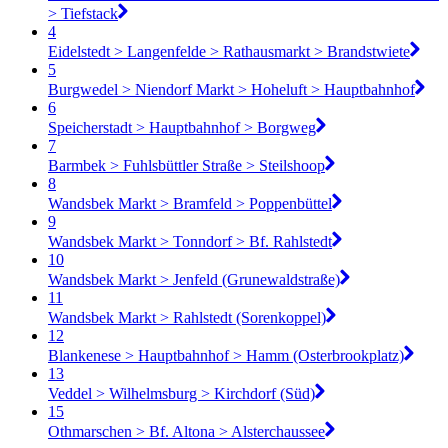
> Tiefstack
4
Eidelstedt > Langenfelde > Rathausmarkt > Brandstwiete
5
Burgwedel > Niendorf Markt > Hoheluft > Hauptbahnhof
6
Speicherstadt > Hauptbahnhof > Borgweg
7
Barmbek > Fuhlsbüttler Straße > Steilshoop
8
Wandsbek Markt > Bramfeld > Poppenbüttel
9
Wandsbek Markt > Tonndorf > Bf. Rahlstedt
10
Wandsbek Markt > Jenfeld (Grunewaldstraße)
11
Wandsbek Markt > Rahlstedt (Sorenkoppel)
12
Blankenese > Hauptbahnhof > Hamm (Osterbrookplatz)
13
Veddel > Wilhelmsburg > Kirchdorf (Süd)
15
Othmarschen > Bf. Altona > Alsterchaussee