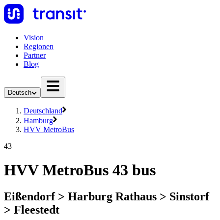
Vision
Regionen
Partner
Blog
Deutsch
Deutschland
Hamburg
HVV MetroBus
43
HVV MetroBus 43 bus
Eißendorf > Harburg Rathaus > Sinstorf
> Fleestedt