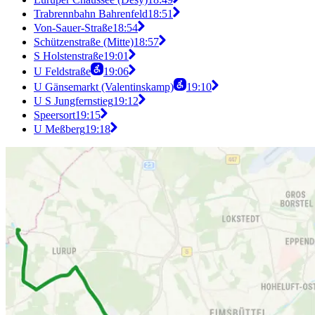
Trabrennbahn Bahrenfeld
18:51
Von-Sauer-Straße
18:54
Schützenstraße (Mitte)
18:57
S Holstenstraße
19:01
U Feldstraße
19:06
U Gänsemarkt (Valentinskamp)
19:10
U S Jungfernstieg
19:12
Speersort
19:15
U Meßberg
19:18