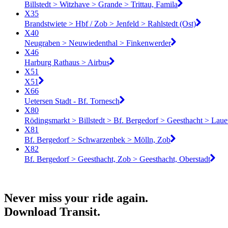
Billstedt > Witzhave > Grande > Trittau, Famila
X35
Brandstwiete > Hbf / Zob > Jenfeld > Rahlstedt (Ost)
X40
Neugraben > Neuwiedenthal > Finkenwerder
X46
Harburg Rathaus > Airbus
X51
X51
X66
Uetersen Stadt - Bf. Tornesch
X80
Rödingsmarkt > Billstedt > Bf. Bergedorf > Geesthacht > Lau
X81
Bf. Bergedorf > Schwarzenbek > Mölln, Zob
X82
Bf. Bergedorf > Geesthacht, Zob > Geesthacht, Oberstadt
Never miss your ride again.
Download Transit.