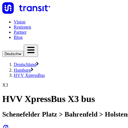
Vision
Regionen
Partner
Blog
Deutsch
Deutschland
Hamburg
HVV XpressBus
X3
HVV XpressBus X3 bus
Schenefelder Platz > Bahrenfeld > Holste