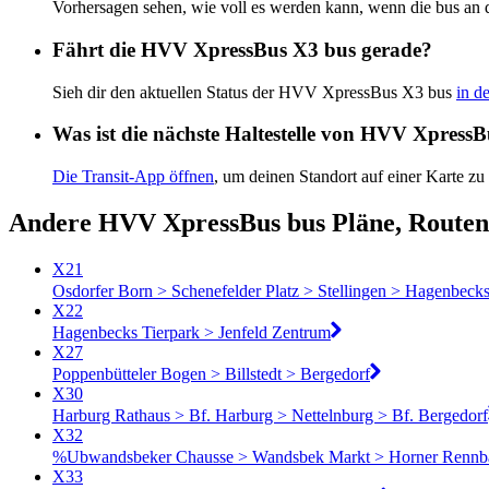
Vorhersagen sehen, wie voll es werden kann, wenn die bus an 
Fährt die HVV XpressBus X3 bus gerade?
Sieh dir den aktuellen Status der HVV XpressBus X3 bus
in d
Was ist die nächste Haltestelle von HVV Xpress
Die Transit-App öffnen
, um deinen Standort auf einer Karte zu
Andere HVV XpressBus bus Pläne, Routen
X21
Osdorfer Born > Schenefelder Platz > Stellingen > Hagenbecks
X22
Hagenbecks Tierpark > Jenfeld Zentrum
X27
Poppenbütteler Bogen > Billstedt > Bergedorf
X30
Harburg Rathaus > Bf. Harburg > Nettelnburg > Bf. Bergedorf
X32
%Ubwandsbeker Chausse > Wandsbek Markt > Horner Rennba
X33