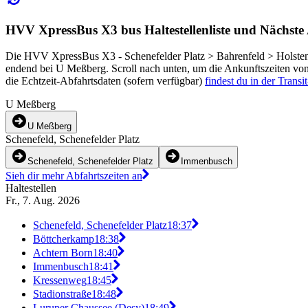
HVV XpressBus X3 bus Haltestellenliste und Nächste
Die HVV XpressBus X3 - Schenefelder Platz > Bahrenfeld > Holstens
endend bei U Meßberg. Scroll nach unten, um die Ankunftszeiten von 
die Echtzeit-Abfahrtsdaten (sofern verfügbar)
findest du in der Trans
U Meßberg
U Meßberg
Schenefeld, Schenefelder Platz
Schenefeld, Schenefelder Platz
Immenbusch
Sieh dir mehr Abfahrtszeiten an
Haltestellen
Fr., 7. Aug. 2026
Schenefeld, Schenefelder Platz
18:37
Böttcherkamp
18:38
Achtern Born
18:40
Immenbusch
18:41
Kressenweg
18:45
Stadionstraße
18:48
Luruper Chaussee (Desy)
18:49