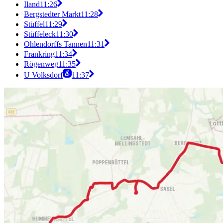
Iland
11:26
Bergstedter Markt
11:28
Stüffel
11:29
Stüffeleck
11:30
Ohlendorffs Tannen
11:31
Frankring
11:34
Rögenweg
11:35
U Volksdorf
11:37