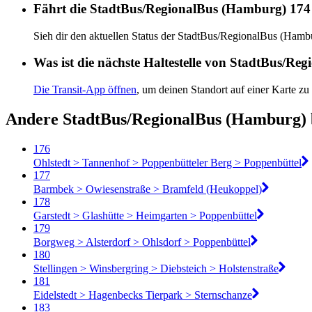
Fährt die StadtBus/RegionalBus (Hamburg) 174
Sieh dir den aktuellen Status der StadtBus/RegionalBus (Ham
Was ist die nächste Haltestelle von StadtBus/R
Die Transit-App öffnen
, um deinen Standort auf einer Karte zu
Andere StadtBus/RegionalBus (Hamburg) 
176
Ohlstedt > Tannenhof > Poppenbütteler Berg > Poppenbüttel
177
Barmbek > Owiesenstraße > Bramfeld (Heukoppel)
178
Garstedt > Glashütte > Heimgarten > Poppenbüttel
179
Borgweg > Alsterdorf > Ohlsdorf > Poppenbüttel
180
Stellingen > Winsbergring > Diebsteich > Holstenstraße
181
Eidelstedt > Hagenbecks Tierpark > Sternschanze
183