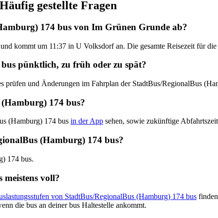
äufig gestellte Fragen
 (Hamburg) 174 bus von Im Grünen Grunde ab?
und kommt um 11:37 in U Volksdorf an. Die gesamte Reisezeit für die
us pünktlich, zu früh oder zu spät?
ates prüfen und Änderungen im Fahrplan der StadtBus/RegionalBus (H
 (Hamburg) 174 bus?
lBus (Hamburg) 174 bus
in der App
sehen, sowie zukünftige Abfahrtszeit
/RegionalBus (Hamburg) 174 bus?
g) 174 bus.
 meistens voll?
Auslastungsstufen von StadtBus/RegionalBus (Hamburg) 174 bus
finden
enn die bus an deiner bus Haltestelle ankommt.