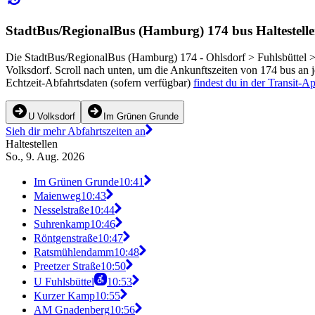
StadtBus/RegionalBus (Hamburg) 174 bus Haltestelle
Die StadtBus/RegionalBus (Hamburg) 174 - Ohlsdorf > Fuhlsbüttel 
Volksdorf. Scroll nach unten, um die Ankunftszeiten von 174 bus an j
Echtzeit-Abfahrtsdaten (sofern verfügbar)
findest du in der Transit-A
U Volksdorf
Im Grünen Grunde
Sieh dir mehr Abfahrtszeiten an
Haltestellen
So., 9. Aug. 2026
Im Grünen Grunde
10:41
Maienweg
10:43
Nesselstraße
10:44
Suhrenkamp
10:46
Röntgenstraße
10:47
Ratsmühlendamm
10:48
Preetzer Straße
10:50
U Fuhlsbüttel
10:53
Kurzer Kamp
10:55
AM Gnadenberg
10:56