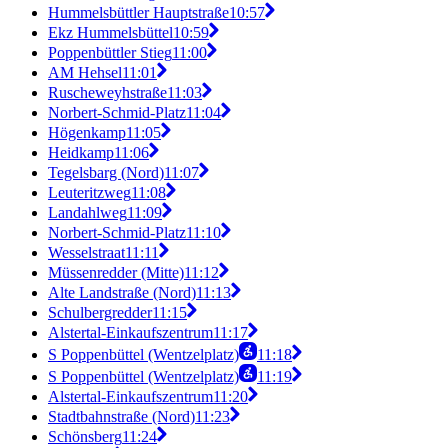
Hummelsbüttler Hauptstraße
10:57
Ekz Hummelsbüttel
10:59
Poppenbüttler Stieg
11:00
AM Hehsel
11:01
Ruscheweyhstraße
11:03
Norbert-Schmid-Platz
11:04
Högenkamp
11:05
Heidkamp
11:06
Tegelsbarg (Nord)
11:07
Leuteritzweg
11:08
Landahlweg
11:09
Norbert-Schmid-Platz
11:10
Wesselstraat
11:11
Müssenredder (Mitte)
11:12
Alte Landstraße (Nord)
11:13
Schulbergredder
11:15
Alstertal-Einkaufszentrum
11:17
S Poppenbüttel (Wentzelplatz)
11:18
S Poppenbüttel (Wentzelplatz)
11:19
Alstertal-Einkaufszentrum
11:20
Stadtbahnstraße (Nord)
11:23
Schönsberg
11:24