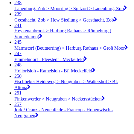
238
Lauenburg, Zob > Moorring > Spitzort > Lauenburg, Zob
239
Geesthacht, Zob > Hew Siedlung > Geesthacht, Zob
241
Heykenaubrook > Harburg Rathaus > Rönneburg (
Vorderkamp)
245
Marmstorf (Beutnerring) > Harburg Rathaus > Groß Moor
247
Emmelndorf - Fleestedt - Meckelfeld
248
Holtorfsloh - Ramelsloh - Bf. Meckelfeld
250
Fischbeker Heideweg > Neugraben > Waltershof > Bf.
Altona
251
Finkenwerder > Neugraben > Neckersstücken
257
Jork / Cranz - Neuenfelde - Francop - Hohenwisch -
Neugraben