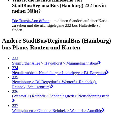
StadtBus/RegionalBus (Hamburg) 232 bus in
meiner Nähe?
Die Transit-App öffnen
, um deinen Standort auf einer Karte
zu sehen und die nächstgelegene 232 bus-Haltestelle zu
finden.
Andere StadtBus/RegionalBus (Hamburg)
bus Pläne, Routen und Karten
233
Steinfurther Allee > Havighorst > Mümmelmannsberg
234
Neuallermöhe > Nettelnburg > Lohbrügge > Bf. Bergedorf
235
Nettelnburg > Bf. Bergedorf > Wentorf > Reinbek (>
Reinbek, Schulzentrum)
236
(Wentorf >) Reinbek > Schönningstedt > Neuschönningstedt
237
Willinghusen > Glinde > Reinbek > Wentorf > Aumühle