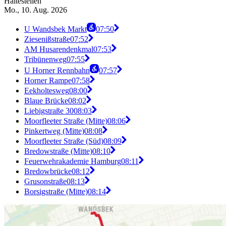
Haltestellen
Mo., 10. Aug. 2026
U Wandsbek Markt
07:50
Ziesenißstraße
07:52
AM Husarendenkmal
07:53
Tribünenweg
07:55
U Horner Rennbahn
07:57
Horner Rampe
07:58
Eekholtesweg
08:00
Blaue Brücke
08:02
Liebigstraße 30
08:03
Moorfleeter Straße (Mitte)
08:06
Pinkertweg (Mitte)
08:08
Moorfleeter Straße (Süd)
08:09
Bredowstraße (Mitte)
08:10
Feuerwehrakademie Hamburg
08:11
Bredowbrücke
08:12
Grusonstraße
08:13
Borsigstraße (Mitte)
08:14