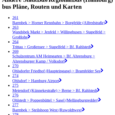
bus Pläne, Routen und Karten
261
Barmbek > Horner Rennbahn > Borgfelde (Alfredstraße)
263
Wandsbek Markt > Jenfeld > Willinghusen > Stapelfeld >
Großlohe
264
Trittau > Großensee > Stapelfeld > Bf. Rahlstedt
269
Schulzentrum AM Heimgarten > Bf. Ahrensburg >
Ahrensburger Kamp / Volksdorf
270
Ohlsdorfer Friedhof (Haupteingang) > Bramfelder See
274
Ohlsdorf > Hamburg Airport
275
Meiendorf (Künnekestraße) > Berne > Bf. Rahlstedt
276
Ohlstedt > Poppenbüttel > Sasel (Mellingburgredder)
277
Barmbek > Steilshoop West (Ruwoldtweg)
278