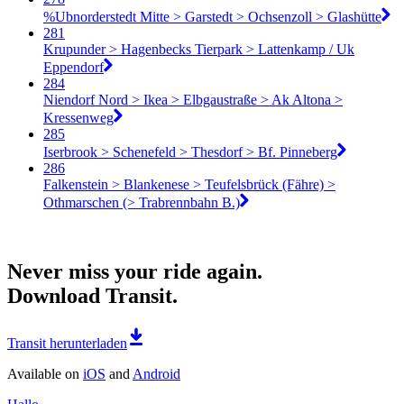
%Ubnorderstedt Mitte > Garstedt > Ochsenzoll > Glashütte
281
Krupunder > Hagenbecks Tierpark > Lattenkamp / Uk
Eppendorf
284
Niendorf Nord > Ikea > Elbgaustraße > Ak Altona >
Kressenweg
285
Iserbrook > Schenefeld > Thesdorf > Bf. Pinneberg
286
Falkenstein > Blankenese > Teufelsbrück (Fähre) >
Othmarschen (> Trabrennbahn B.)
Never miss your ride again.
Download Transit.
Transit herunterladen
Available on
iOS
and
Android