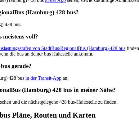
lBus (Hamburg) 428 bus
in der App
sehen, sowie zukünftige Abfahrtszeit
/RegionalBus (Hamburg) 428 bus?
g) 428 bus.
 meistens voll?
Auslastungsstufen von StadtBus/RegionalBus (Hamburg) 428 bus
finden
enn die bus an deiner bus Haltestelle ankommt.
 bus gerade?
burg) 428 bus
in der Transit-App
an.
egionalBus (Hamburg) 428 bus in meiner Nähe?
 sehen und die nächstgelegene 428 bus-Haltestelle zu finden.
bus Pläne, Routen und Karten