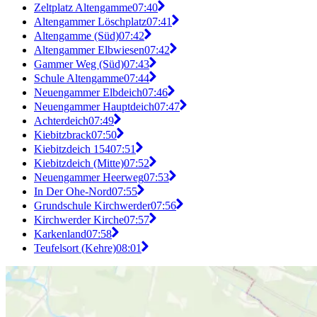
Zeltplatz Altengamme
07:40
Altengammer Löschplatz
07:41
Altengamme (Süd)
07:42
Altengammer Elbwiesen
07:42
Gammer Weg (Süd)
07:43
Schule Altengamme
07:44
Neuengammer Elbdeich
07:46
Neuengammer Hauptdeich
07:47
Achterdeich
07:49
Kiebitzbrack
07:50
Kiebitzdeich 154
07:51
Kiebitzdeich (Mitte)
07:52
Neuengammer Heerweg
07:53
In Der Ohe-Nord
07:55
Grundschule Kirchwerder
07:56
Kirchwerder Kirche
07:57
Karkenland
07:58
Teufelsort (Kehre)
08:01