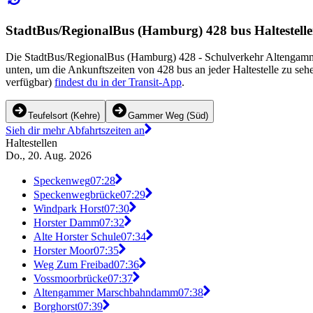
StadtBus/RegionalBus (Hamburg) 428 bus Haltestelle
Die StadtBus/RegionalBus (Hamburg) 428 - Schulverkehr Altengamme
unten, um die Ankunftszeiten von 428 bus an jeder Haltestelle zu seh
verfügbar)
findest du in der Transit-App
.
Teufelsort (Kehre)
Gammer Weg (Süd)
Sieh dir mehr Abfahrtszeiten an
Haltestellen
Do., 20. Aug. 2026
Speckenweg
07:28
Speckenwegbrücke
07:29
Windpark Horst
07:30
Horster Damm
07:32
Alte Horster Schule
07:34
Horster Moor
07:35
Weg Zum Freibad
07:36
Vossmoorbrücke
07:37
Altengammer Marschbahndamm
07:38
Borghorst
07:39