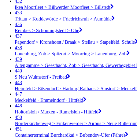
432
Ikea Moorfleet > Billwerder-Moorfleet > Billstedt
433
Trittau > Kuddewörde > Friedrichsruh > Aumühle
436
Reinbek > Schönningstedt > Ohe
437
Papendorf > Kronshorst / Braak > Stellau > Stapelfeld, Schule
438
Lauenburg, Zob > Spitzort > Moorring > Lauenburg, Zob
439
Altengamme > Geesthacht, Zob > Geesthacht, Gewerbegebiet M
440
S Neu Wulmstorf - Freibad
443
Heimfeld > Eißendorf > Harburg Rathaus > Sinstorf > Meckelf
447
Meckelfeld - Emmelndorf - Hittfeld
448
Holtorfsloh / Marxen - Ramelsloh - Hittfeld
450
Norderkirchenweg > Finkenwerder > Airbus > Neue Bullerrin
451
Containerterminal Burchardkai > Bubendey-Ufer (Fähre)