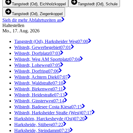
Tangstedt (Od), Eichholzkoppel
Tangstedt (Od), Schule
Tangstedt (Od), Ziegenkoppel
Sieh dir mehr Abfahrtszeiten an
Haltestellen
Mo., 17. Aug. 2026
Tangstedt (Od), Harksheider Weg
07:00
Wilstedt, Gewerbegebiet
07:01
Wilstedt, Dorfplatz
07:03
Wilstedt, Weg AM Sportplatz
07:04
Wilstedt, Loheweg
07:05
Wilstedt, Dorfring
07:06
Wilstedt, Achtern Diek
07:07
Wilstedt, Waldstraße
07:10
Wilstedt, Birkenweg
07:11
Wilstedt, Heidestraße
07:13
Wilstedt, Ginsterweg
07:14
Wilstedt, Badesee Costa Kiesa
07:15
Wilstedt, Harksheider Straße (West)
07:17
Harkshörn, Harckesheyde (Ost)
07:20
Harksheide, Stüberg
07:22
Harksheide, Steindamm
07:23