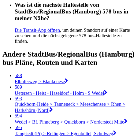
Was ist die nächste Haltestelle von
StadtBus/RegionalBus (Hamburg) 578 bus in
meiner Nähe?
Die Transit-App öffnen
, um deinen Standort auf einer Karte
zu sehen und die nächstgelegene 578 bus-Haltestelle zu
finden.
Andere StadtBus/RegionalBus (Hamburg)
bus Pläne, Routen und Karten
588
Elbuferweg > Blankenese
589
Uetersen - Heist - Haseldorf - Holm - S Wedel
593
Quickborn-Heide > Tanneneck > Meeschensee > Rhen >
Harkshörn (Nord)
594
Wedel > Bf. Pinneberg > Quickborn > Norderstedt Mitte
595
Tangstedt (Pi) > Rellingen > Egenbüttel, Schulweg