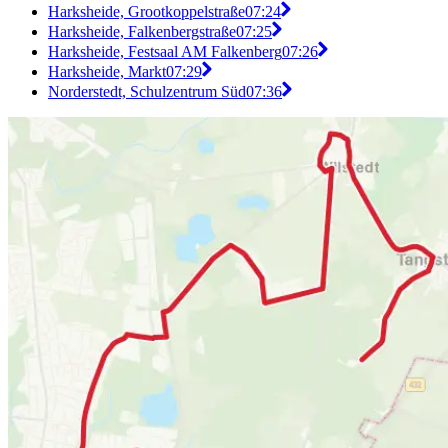
Harksheide, Grootkoppelstraße
07:24
Harksheide, Falkenbergstraße
07:25
Harksheide, Festsaal AM Falkenberg
07:26
Harksheide, Markt
07:29
Norderstedt, Schulzentrum Süd
07:36