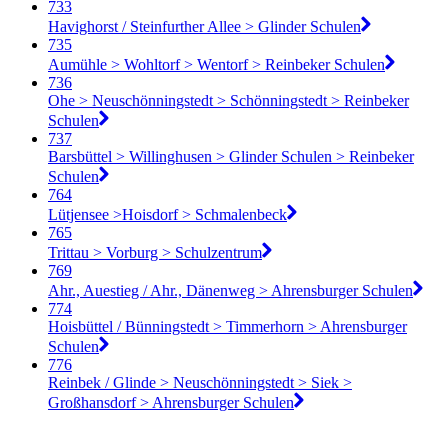
733
Havighorst / Steinfurther Allee > Glinder Schulen
735
Aumühle > Wohltorf > Wentorf > Reinbeker Schulen
736
Ohe > Neuschönningstedt > Schönningstedt > Reinbeker
Schulen
737
Barsbüttel > Willinghusen > Glinder Schulen > Reinbeker
Schulen
764
Lütjensee >Hoisdorf > Schmalenbeck
765
Trittau > Vorburg > Schulzentrum
769
Ahr., Auestieg / Ahr., Dänenweg > Ahrensburger Schulen
774
Hoisbüttel / Bünningstedt > Timmerhorn > Ahrensburger
Schulen
776
Reinbek / Glinde > Neuschönningstedt > Siek >
Großhansdorf > Ahrensburger Schulen