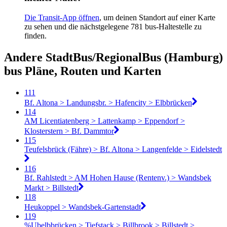
Die Transit-App öffnen
, um deinen Standort auf einer Karte
zu sehen und die nächstgelegene 781 bus-Haltestelle zu
finden.
Andere StadtBus/RegionalBus (Hamburg)
bus Pläne, Routen und Karten
111
Bf. Altona > Landungsbr. > Hafencity > Elbbrücken
114
AM Licentiatenberg > Lattenkamp > Eppendorf >
Klosterstern > Bf. Dammtor
115
Teufelsbrück (Fähre) > Bf. Altona > Langenfelde > Eidelstedt
116
Bf. Rahlstedt > AM Hohen Hause (Rentenv.) > Wandsbek
Markt > Billstedt
118
Heukoppel > Wandsbek-Gartenstadt
119
%Ubelbbrücken > Tiefstack > Billbrook > Billstedt >