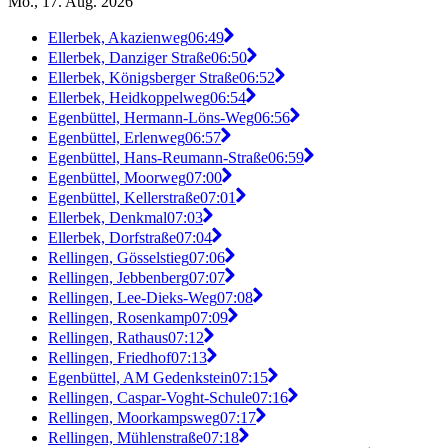
Mo., 17. Aug. 2026
Ellerbek, Akazienweg
06:49
Ellerbek, Danziger Straße
06:50
Ellerbek, Königsberger Straße
06:52
Ellerbek, Heidkoppelweg
06:54
Egenbüttel, Hermann-Löns-Weg
06:56
Egenbüttel, Erlenweg
06:57
Egenbüttel, Hans-Reumann-Straße
06:59
Egenbüttel, Moorweg
07:00
Egenbüttel, Kellerstraße
07:01
Ellerbek, Denkmal
07:03
Ellerbek, Dorfstraße
07:04
Rellingen, Gösselstieg
07:06
Rellingen, Jebbenberg
07:07
Rellingen, Lee-Dieks-Weg
07:08
Rellingen, Rosenkamp
07:09
Rellingen, Rathaus
07:12
Rellingen, Friedhof
07:13
Egenbüttel, AM Gedenkstein
07:15
Rellingen, Caspar-Voght-Schule
07:16
Rellingen, Moorkampsweg
07:17
Rellingen, Mühlenstraße
07:18