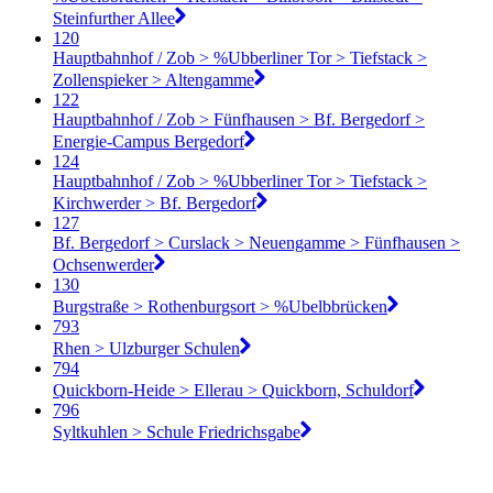
Steinfurther Allee
120
Hauptbahnhof / Zob > %Ubberliner Tor > Tiefstack >
Zollenspieker > Altengamme
122
Hauptbahnhof / Zob > Fünfhausen > Bf. Bergedorf >
Energie-Campus Bergedorf
124
Hauptbahnhof / Zob > %Ubberliner Tor > Tiefstack >
Kirchwerder > Bf. Bergedorf
127
Bf. Bergedorf > Curslack > Neuengamme > Fünfhausen >
Ochsenwerder
130
Burgstraße > Rothenburgsort > %Ubelbbrücken
793
Rhen > Ulzburger Schulen
794
Quickborn-Heide > Ellerau > Quickborn, Schuldorf
796
Syltkuhlen > Schule Friedrichsgabe