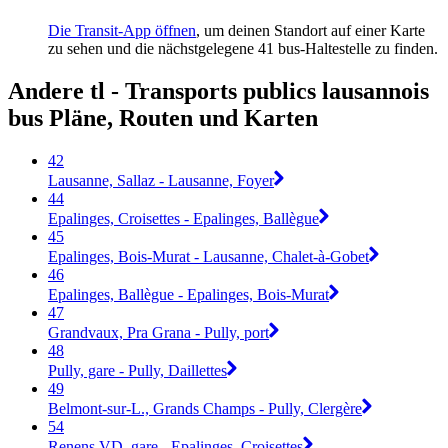
Die Transit-App öffnen
, um deinen Standort auf einer Karte
zu sehen und die nächstgelegene 41 bus-Haltestelle zu finden.
Andere tl - Transports publics lausannois
bus Pläne, Routen und Karten
42
Lausanne, Sallaz - Lausanne, Foyer
44
Epalinges, Croisettes - Epalinges, Ballègue
45
Epalinges, Bois-Murat - Lausanne, Chalet-à-Gobet
46
Epalinges, Ballègue - Epalinges, Bois-Murat
47
Grandvaux, Pra Grana - Pully, port
48
Pully, gare - Pully, Daillettes
49
Belmont-sur-L., Grands Champs - Pully, Clergère
54
Renens VD, gare - Epalinges, Croisettes