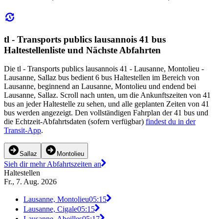
tl - Transports publics lausannois 41 bus
Haltestellenliste und Nächste Abfahrten
Die tl - Transports publics lausannois 41 - Lausanne, Montolieu -
Lausanne, Sallaz bus bedient 6 bus Haltestellen im Bereich von
Lausanne, beginnend an Lausanne, Montolieu und endend bei
Lausanne, Sallaz. Scroll nach unten, um die Ankunftszeiten von 41
bus an jeder Haltestelle zu sehen, und alle geplanten Zeiten von 41
bus werden angezeigt. Den vollständigen Fahrplan der 41 bus und
die Echtzeit-Abfahrtsdaten (sofern verfügbar)
findest du in der
Transit-App
.
Sallaz
Montolieu
Sieh dir mehr Abfahrtszeiten an
Haltestellen
Fr., 7. Aug. 2026
Lausanne, Montolieu
05:15
Lausanne, Cigale
05:15
Lausanne, Abeilles
05:17