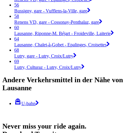
56
Bussigny, gare - Vufflens-la-Ville, gare
58
Renens VD, gare - Cossonay-Penthalaz, gare
60
Lausanne, Riponne-M. Béjart - Froideville, Laiterie
64
Lausanne, Chalet-à-Gobet - Epalinges, Croisettes
68
Lutry, gare - Lutry, Croix/Lutry
69
Lutry, Culturaz - Lutry, Croix/Lutry
Andere Verkehrsmittel in der Nähe von
Lausanne
U-bahn
Never miss your ride again.