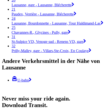
20
Lausanne, gare - Lausanne, Blécherette
21
Paudex, Verrière - Lausanne, Blécherette
24
Lausanne, Bourdonnette - Lausanne, Tour Haldimand-Lac
25
Chavannes-R., Glycines - Pully, gare
31
St-Sulpice VD, Venoge sud - Renens VD, gare
32
Prilly-Malley, gare - Villars-Ste-Croix, En Coulaye
Andere Verkehrsmittel in der Nähe von
Lausanne
U-bahn
Never miss your ride again.
Download Transit.