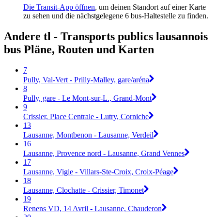
Die Transit-App öffnen
, um deinen Standort auf einer Karte
zu sehen und die nächstgelegene 6 bus-Haltestelle zu finden.
Andere tl - Transports publics lausannois
bus Pläne, Routen und Karten
7
Pully, Val-Vert - Prilly-Malley, gare/aréna
8
Pully, gare - Le Mont-sur-L., Grand-Mont
9
Crissier, Place Centrale - Lutry, Corniche
13
Lausanne, Montbenon - Lausanne, Verdeil
16
Lausanne, Provence nord - Lausanne, Grand Vennes
17
Lausanne, Vigie - Villars-Ste-Croix, Croix-Péage
18
Lausanne, Clochatte - Crissier, Timonet
19
Renens VD, 14 Avril - Lausanne, Chauderon