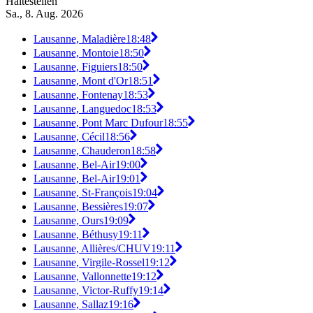
Haltestellen
Sa., 8. Aug. 2026
Lausanne, Maladière
18:48
Lausanne, Montoie
18:50
Lausanne, Figuiers
18:50
Lausanne, Mont d'Or
18:51
Lausanne, Fontenay
18:53
Lausanne, Languedoc
18:53
Lausanne, Pont Marc Dufour
18:55
Lausanne, Cécil
18:56
Lausanne, Chauderon
18:58
Lausanne, Bel-Air
19:00
Lausanne, Bel-Air
19:01
Lausanne, St-François
19:04
Lausanne, Bessières
19:07
Lausanne, Ours
19:09
Lausanne, Béthusy
19:11
Lausanne, Allières/CHUV
19:11
Lausanne, Virgile-Rossel
19:12
Lausanne, Vallonnette
19:12
Lausanne, Victor-Ruffy
19:14
Lausanne, Sallaz
19:16