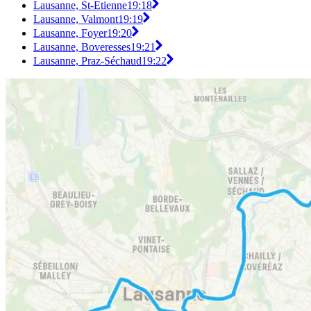
Lausanne, St-Etienne
19:18
Lausanne, Valmont
19:19
Lausanne, Foyer
19:20
Lausanne, Boveresses
19:21
Lausanne, Praz-Séchaud
19:22