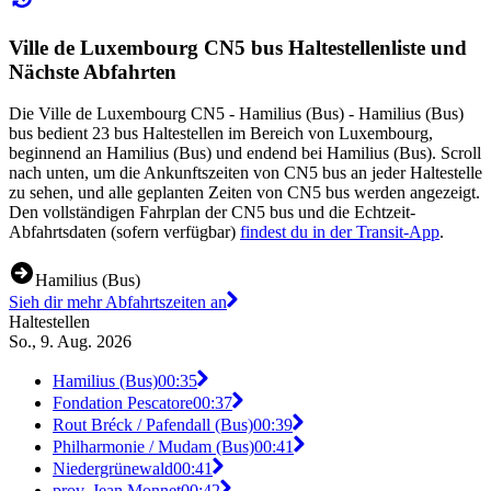
Ville de Luxembourg CN5 bus Haltestellenliste und
Nächste Abfahrten
Die Ville de Luxembourg CN5 - Hamilius (Bus) - Hamilius (Bus)
bus bedient 23 bus Haltestellen im Bereich von Luxembourg,
beginnend an Hamilius (Bus) und endend bei Hamilius (Bus). Scroll
nach unten, um die Ankunftszeiten von CN5 bus an jeder Haltestelle
zu sehen, und alle geplanten Zeiten von CN5 bus werden angezeigt.
Den vollständigen Fahrplan der CN5 bus und die Echtzeit-
Abfahrtsdaten (sofern verfügbar)
findest du in der Transit-App
.
Hamilius (Bus)
Sieh dir mehr Abfahrtszeiten an
Haltestellen
So., 9. Aug. 2026
Hamilius (Bus)
00:35
Fondation Pescatore
00:37
Rout Bréck / Pafendall (Bus)
00:39
Philharmonie / Mudam (Bus)
00:41
Niedergrünewald
00:41
prov. Jean Monnet
00:42