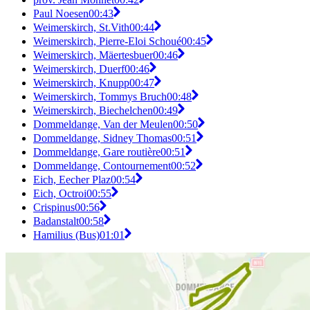
Paul Noesen
00:43
Weimerskirch, St.Vith
00:44
Weimerskirch, Pierre-Eloi Schoué
00:45
Weimerskirch, Mäertesbuer
00:46
Weimerskirch, Duerf
00:46
Weimerskirch, Knupp
00:47
Weimerskirch, Tommys Bruch
00:48
Weimerskirch, Biechelchen
00:49
Dommeldange, Van der Meulen
00:50
Dommeldange, Sidney Thomas
00:51
Dommeldange, Gare routière
00:51
Dommeldange, Contournement
00:52
Eich, Eecher Plaz
00:54
Eich, Octroi
00:55
Crispinus
00:56
Badanstalt
00:58
Hamilius (Bus)
01:01