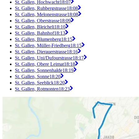
St. Gallen, Hochwacht
18:07
St. Gallen, Ruhbergstrasse
18:08
St. Gallen, Melonenstrasse
18:08
St. Gallen, Oberstrasse
18:09
St. Gallen, Bleicheli
18:10
St. Gallen, Bahnhof
18:13
St. Gallen, Blumenberg
18:15
St. Gallen, Müller-Friedberg
18:15
St. Gallen, Dierauerstrasse
18:16
St. Gallen, Uni/Dufourstrasse
18:17
St. Gallen, Obere Leimat
18:18
St. Gallen, Sonnenhalde
18:19
St. Gallen, Sonne
18:20
St. Gallen, Seeblick
18:20
St. Gallen, Rotmonten
18:23