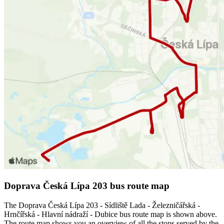
Doprava Česká Lípa 203 bus route map
The Doprava Česká Lípa 203 - Sídliště Lada - Železničářská -
Hrnčířská - Hlavní nádraží - Dubice bus route map is shown above.
The route map shows you an overview of all the stops served by the