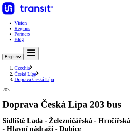
Vision
Regions
Partners
Blog
English
Czechia
Česká Lípa
Doprava Česká Lípa
203
Doprava Česká Lípa 203 bus
Sídliště Lada - Železničářská - Hrnčířská
- Hlavní nádraží - Dubice