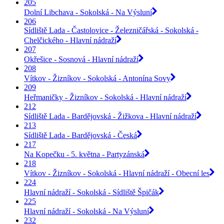
205
Dolní Libchava - Sokolská - Na Výsluní
206
Sídliště Lada - Častolovice - Železničářská - Sokolská -
Chelčického - Hlavní nádraží
207
Okřešice - Sosnová - Hlavní nádraží
208
Vítkov - Žizníkov - Sokolská - Antonína Sovy
209
Heřmaničky - Žizníkov - Sokolská - Hlavní nádraží
212
Sídliště Lada - Bardějovská - Žižkova - Hlavní nádraží
213
Sídliště Lada - Bardějovská - Česká
217
Na Kopečku - 5. května - Partyzánská
218
Vítkov - Žizníkov - Sokolská - Hlavní nádraží - Obecní les
224
Hlavní nádraží - Sokolská - Sídliště Špičák
225
Hlavní nádraží - Sokolská - Na Výsluní
232