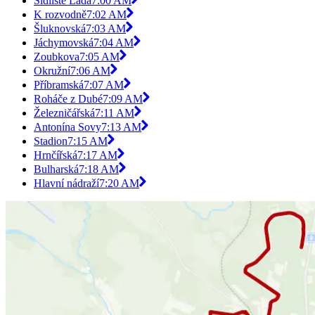
Sídliště Lada
7:00 AM
K rozvodně
7:02 AM
Šluknovská
7:03 AM
Jáchymovská
7:04 AM
Zoubkova
7:05 AM
Okružní
7:06 AM
Příbramská
7:07 AM
Roháče z Dubé
7:09 AM
Železničářská
7:11 AM
Antonína Sovy
7:13 AM
Stadion
7:15 AM
Hrnčířská
7:17 AM
Bulharská
7:18 AM
Hlavní nádraží
7:20 AM