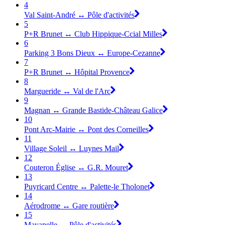
4
Val Saint-André ↔ Pôle d'activités
5
P+R Brunet ↔ Club Hippique-Ccial Milles
6
Parking 3 Bons Dieux ↔ Europe-Cezanne
7
P+R Brunet ↔ Hôpital Provence
8
Margueride ↔ Val de l'Arc
9
Magnan ↔ Grande Bastide-Château Galice
10
Pont Arc-Mairie ↔ Pont des Corneilles
11
Village Soleil ↔ Luynes Mail
12
Couteron Église ↔ G.R. Mouret
13
Puyricard Centre ↔ Palette-le Tholonet
14
Aérodrome ↔ Gare routière
15
Mayanelle ↔ Pôle d'activités