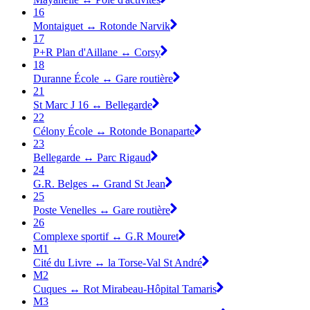
16
Montaiguet ↔ Rotonde Narvik
17
P+R Plan d'Aillane ↔ Corsy
18
Duranne École ↔ Gare routière
21
St Marc J 16 ↔ Bellegarde
22
Célony École ↔ Rotonde Bonaparte
23
Bellegarde ↔ Parc Rigaud
24
G.R. Belges ↔ Grand St Jean
25
Poste Venelles ↔ Gare routière
26
Complexe sportif ↔ G.R Mouret
M1
Cité du Livre ↔ la Torse-Val St André
M2
Cuques ↔ Rot Mirabeau-Hôpital Tamaris
M3