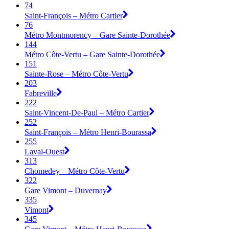
74
Saint-François – Métro Cartier
76
Métro Montmorency – Gare Sainte-Dorothée
144
Métro Côte-Vertu – Gare Sainte-Dorothée
151
Sainte-Rose – Métro Côte-Vertu
203
Fabreville
222
Saint-Vincent-De-Paul – Métro Cartier
252
Saint-François – Métro Henri-Bourassa
255
Laval-Ouest
313
Chomedey – Métro Côte-Vertu
322
Gare Vimont – Duvernay
335
Vimont
345