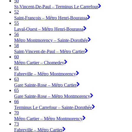
50
St-Vincent-De-Paul – Terminus Le Carrefour
52
Saint-François – Métro Henri-Bourassa
55
Laval-Ouest – Métro Henri-Bourassa
56
Métro Montmorency – Sainte-Dorothée
58
Saint-Vincent-de-Paul – Métro Cartier
60
Métro Cartier – Chomedey
61
Fabreville – Métro Montmorency
63
Gare Sainte-Rose – Métro Cartier
65
Gare Sainte-Rose – Métro Montmorency
66
Terminus Le Carrefour – Sainte-Dorothée
70
Métro Cartier – Métro Montmorency
73
Fabreville – Métro Cartier