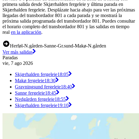
primera salida desde Skjærhalden fergeleie y última parada en
Skjærhalden fergeleie. Desplázate hacia abajo para ver las próximas
llegadas del transbordador 801 a cada parada y se mostrará la
próxima salida programada del transbordador 801. Puedes consultar
el horario completo del transbordador 801 y las salidas en tiempo
real
en la aplicación
.
Herføl-N.gården-Sanne-Gr.sund-Makø-N.gården
Ver más salidas
Paradas
vie, 7 ago 2026
Skjærhalden fergeleie
18:05
Makø fergeleie
18:30
Gravningsund fergeleie
18:40
Sanne fergeleie
18:45
Nedgården fergeleie
18:55
Skjærhalden fergeleie
19:10