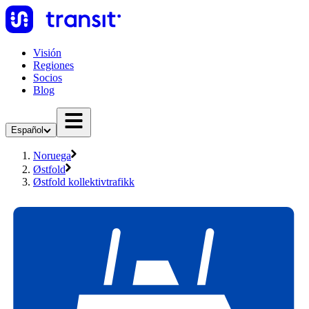
Visión
Regiones
Socios
Blog
Español
Noruega
Østfold
Østfold kollektivtrafikk