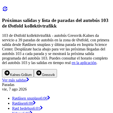
Próximas salidas y lista de paradas del autobús 103
de Østfold kollektivtrafikk
103 de Østfold kollektivtrafikk - autobús Gressvik-Kalnes da
servicio a 39 paradas de autobús en la zona de Østfold, con primera
salida desde Rødåsen snuplass y última parada en Inspiria Science
Center. Desplázate hacia abajo para ver las próximas llegadas del
autobús 103 a cada parada y se mostrará la próxima salida
programada del autobús 103. Puedes consultar el horario completo
del autobús 103 y las salidas en tiempo real
en la aplicación
.
Kalnes-Grålum
Gressvik
Ver más salidas
Paradas
vie, 7 ago 2026
Rødåsen snuplass
6:00
Rødåsen
6:00
Rød bedehus
6:01