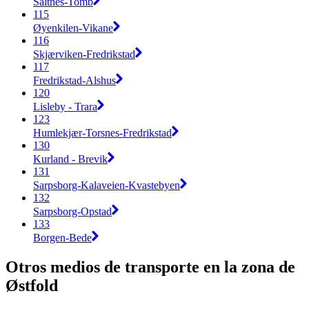
Saltnes-Tomb
115
Øyenkilen-Vikane
116
Skjærviken-Fredrikstad
117
Fredrikstad-Alshus
120
Lisleby - Trara
123
Humlekjær-Torsnes-Fredrikstad
130
Kurland - Brevik
131
Sarpsborg-Kalaveien-Kvastebyen
132
Sarpsborg-Opstad
133
Borgen-Bede
Otros medios de transporte en la zona de
Østfold