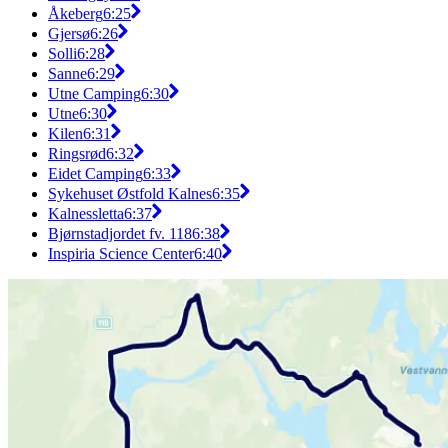
Åkeberg
6:25
Gjersø
6:26
Solli
6:28
Sanne
6:29
Utne Camping
6:30
Utne
6:30
Kilen
6:31
Ringsrød
6:32
Eidet Camping
6:33
Sykehuset Østfold Kalnes
6:35
Kalnessletta
6:37
Bjørnstadjordet fv. 118
6:38
Inspiria Science Center
6:40