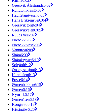
Kilane
6:02
Gressvik Ålestranda
6:02
Rundtomkring
6:03
Haugetangveien
6:03
Hans Eriksensvei
6:04
Gressvik torg
6:04
Gressvikveien
6:05
Ruuds vei
6:07
Ørebekk
6:08
Ørebekk vest
6:08
Vanntroa
6:09
Skåra
6:09
Skårakrysset
6:10
Solgård
6:12
Onsøy stasjon
6:13
Haredalen
6:13
Fosse
6:14
Ørmenbakken
6:15
Ørmen
6:16
Nymark
6:17
Ørmenåsen
6:18
Kongsrød
6:19
Hissingby
6:20