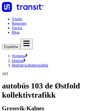
Visión
Regiones
Socios
Blog
Español
Noruega
Østfold
Østfold kollektivtrafikk
103
autobús 103 de Østfold
kollektivtrafikk
Gressvik-Kalnes