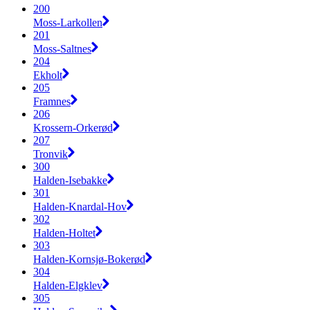
200
Moss-Larkollen
201
Moss-Saltnes
204
Ekholt
205
Framnes
206
Krossern-Orkerød
207
Tronvik
300
Halden-Isebakke
301
Halden-Knardal-Hov
302
Halden-Holtet
303
Halden-Kornsjø-Bokerød
304
Halden-Elgklev
305