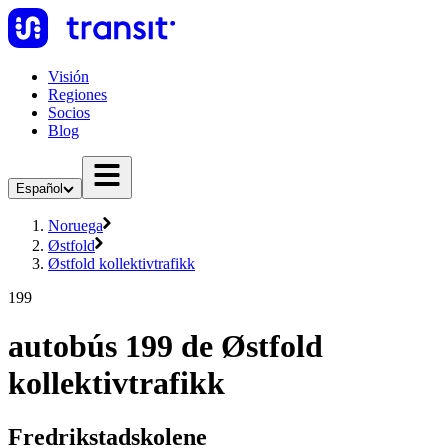
Visión
Regiones
Socios
Blog
Español
Noruega
Østfold
Østfold kollektivtrafikk
199
autobús 199 de Østfold
kollektivtrafikk
Fredrikstadskolene