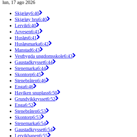
lun, 17 ago 2026
Skjæløy
6:40
Skjæløy bru
6:40
Lervik
6:40
Arvesen
6:41
Husløs
6:41
Husløsmarka
6:42
Manstad
6:43
Vestbygda ungdomsskole
6:43
Gaustadkrysset
6:44
Stenemarka
6:44
Skontorp
6:45
Stenebråten
6:46
Enga
6:46
Haviken snuplass
6:50
Grundvikkrysset
6:52
Enga
6:52
Stenebråten
6:53
Skontorp
6:53
Stenemarka
6:54
Gaustadkrysset
6:54
Lervikbanen
6:55