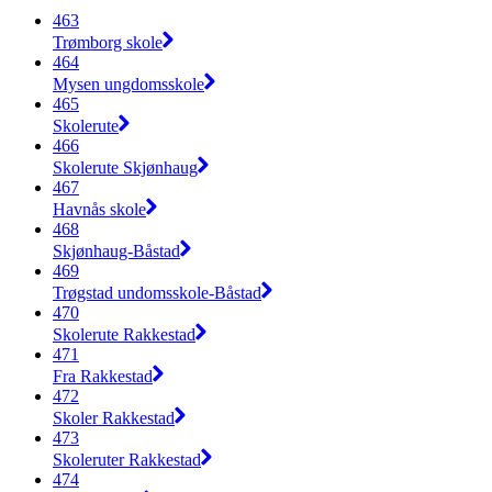
463
Trømborg skole
464
Mysen ungdomsskole
465
Skolerute
466
Skolerute Skjønhaug
467
Havnås skole
468
Skjønhaug-Båstad
469
Trøgstad undomsskole-Båstad
470
Skolerute Rakkestad
471
Fra Rakkestad
472
Skoler Rakkestad
473
Skoleruter Rakkestad
474