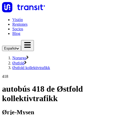
Visión
Regiones
Socios
Blog
Español
Noruega
Østfold
Østfold kollektivtrafikk
418
autobús 418 de Østfold
kollektivtrafikk
Ørje-Mysen