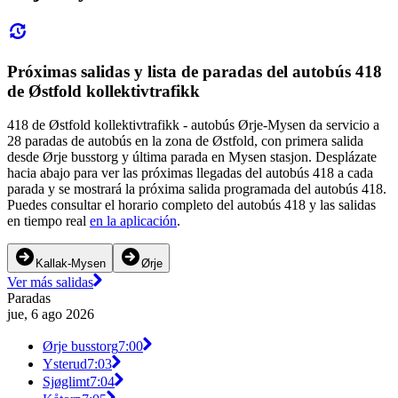
Próximas salidas y lista de paradas del autobús 418
de Østfold kollektivtrafikk
418 de Østfold kollektivtrafikk - autobús Ørje-Mysen da servicio a
28 paradas de autobús en la zona de Østfold, con primera salida
desde Ørje busstorg y última parada en Mysen stasjon. Desplázate
hacia abajo para ver las próximas llegadas del autobús 418 a cada
parada y se mostrará la próxima salida programada del autobús 418.
Puedes consultar el horario completo del autobús 418 y las salidas
en tiempo real
en la aplicación
.
Kallak-Mysen
Ørje
Ver más salidas
Paradas
jue, 6 ago 2026
Ørje busstorg
7:00
Ysterud
7:03
Sjøglimt
7:04