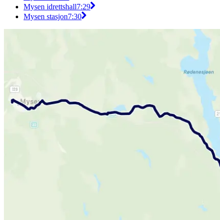
Mysen idrettshall
7:29
Mysen stasjon
7:30