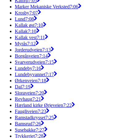
Kåtorp
7:05
Marker Mekaniske Verksted
7:06
Krosby
7:07
Lund
7:08
Kallak øst
7:10
Kallak
7:10
Kallak vest
7:11
Myrås
7:12
Jorderudveien
7:13
Borgåsveien
7:14
Svarverudveien
7:15
Lundeby
7:16
Lundebyvannet
7:17
Ørkenveien
7:18
Dal
7:19
Sloraveien
7:20
Revhaug
7:21
Hærland kirke Ørjeveien
7:22
Faugliveien
7:23
Ramstadkrysset
7:25
Bamsrud
7:26
Susebakke
7:27
Trykkeriet
7:28