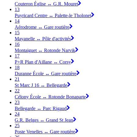
Couteron Église ↔ G.R. Mouret
13
Puyricard Centre ↔ Palette-le Tholonet
14
Aérodrome ↔ Gare routière
15
Mayanelle ↔ Pôle d'activités
16
Montaiguet ↔ Rotonde Narvik
17
P+R Plan d'Aillane ↔ Corsy
18
Duranne École ↔ Gare routière
21
St Marc J 16 ↔ Bellegarde
22
Célony École ↔ Rotonde Bonaparte
23
Bellegarde ↔ Parc Rigaud
24
G.R. Belges ↔ Grand St Jean
25
Poste Venelles ↔ Gare routière