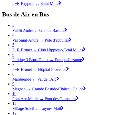
P+R Krypton ↔ Saint Mitre
Bus de Aix en Bus
3
Val St André ↔ Grande Bastide
4
Val Saint-André ↔ Pôle d'activités
5
P+R Brunet ↔ Club Hippique-Ccial Milles
6
Parking 3 Bons Dieux ↔ Europe-Cezanne
7
P+R Brunet ↔ Hôpital Provence
8
Margueride ↔ Val de l'Arc
9
Magnan ↔ Grande Bastide-Château Galice
10
Pont Arc-Mairie ↔ Pont des Corneilles
11
Village Soleil ↔ Luynes Mail
12