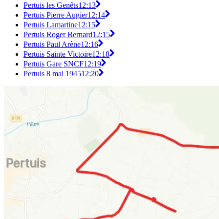
Pertuis les Genêts
12:13
Pertuis Pierre Augier
12:14
Pertuis Lamartine
12:15
Pertuis Roger Bernard
12:15
Pertuis Paul Arène
12:16
Pertuis Sainte Victoire
12:18
Pertuis Gare SNCF
12:19
Pertuis 8 mai 1945
12:20