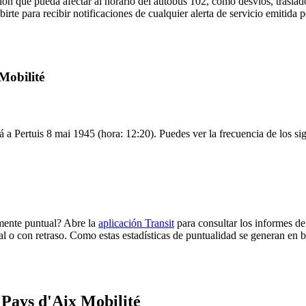
ón que pueda afectar al horario del autobús 102, como desvíos, traslado
irte para recibir notificaciones de cualquier alerta de servicio emitida 
Mobilité
á a Pertuis 8 mai 1945 (hora: 12:20). Puedes ver la frecuencia de los si
lmente puntual? Abre la
aplicación Transit
para consultar los informes de
al o con retraso. Como estas estadísticas de puntualidad se generan en ba
 Pays d'Aix Mobilité