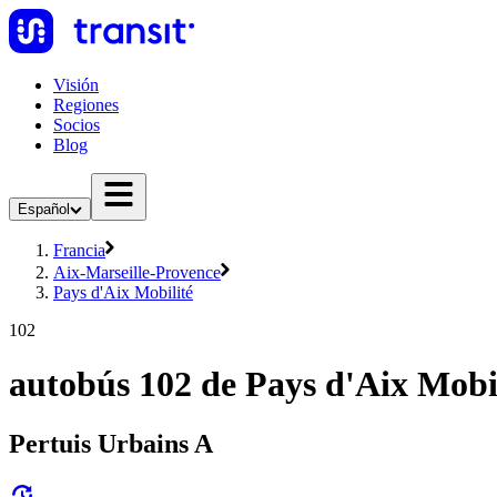
Visión
Regiones
Socios
Blog
Español
Francia
Aix-Marseille-Provence
Pays d'Aix Mobilité
102
autobús 102 de Pays d'Aix Mobi
Pertuis Urbains A