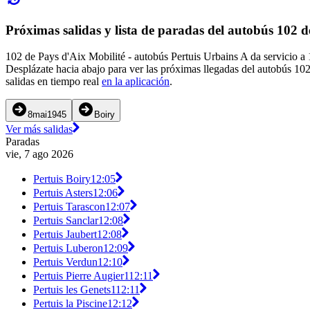
Próximas salidas y lista de paradas del autobús 102 d
102 de Pays d'Aix Mobilité - autobús Pertuis Urbains A da servicio a
Desplázate hacia abajo para ver las próximas llegadas del autobús 10
salidas en tiempo real
en la aplicación
.
8mai1945
Boiry
Ver más salidas
Paradas
vie, 7 ago 2026
Pertuis Boiry
12:05
Pertuis Asters
12:06
Pertuis Tarascon
12:07
Pertuis Sanclar
12:08
Pertuis Jaubert
12:08
Pertuis Luberon
12:09
Pertuis Verdun
12:10
Pertuis Pierre Augier1
12:11
Pertuis les Genets1
12:11
Pertuis la Piscine
12:12