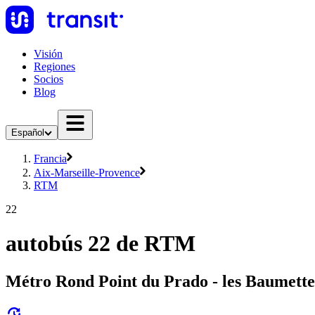
Visión
Regiones
Socios
Blog
Español
Francia
Aix-Marseille-Provence
RTM
22
autobús 22 de RTM
Métro Rond Point du Prado - les Baumette