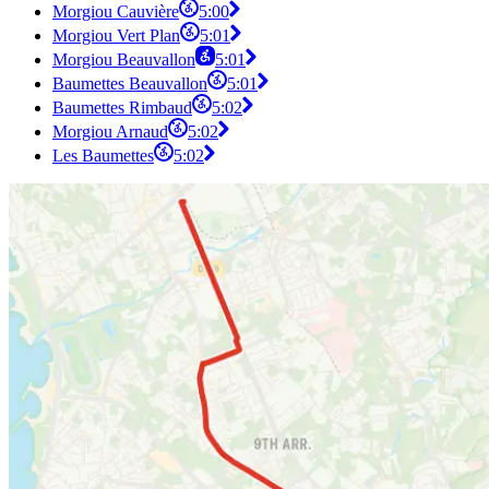
Morgiou Cauvière
5:00
Morgiou Vert Plan
5:01
Morgiou Beauvallon
5:01
Baumettes Beauvallon
5:01
Baumettes Rimbaud
5:02
Morgiou Arnaud
5:02
Les Baumettes
5:02