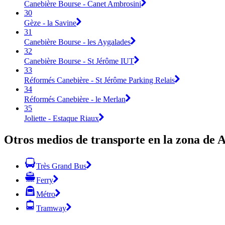
Canebière Bourse - Canet Ambrosini
30
Gèze - la Savine
31
Canebière Bourse - les Aygalades
32
Canebière Bourse - St Jérôme IUT
33
Réformés Canebière - St Jérôme Parking Relais
34
Réformés Canebière - le Merlan
35
Joliette - Estaque Riaux
Otros medios de transporte en la zona de 
Très Grand Bus
Ferry
Métro
Tramway