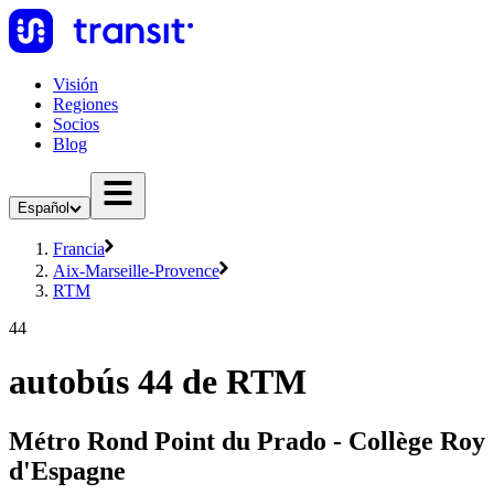
Visión
Regiones
Socios
Blog
Español
Francia
Aix-Marseille-Provence
RTM
44
autobús 44 de RTM
Métro Rond Point du Prado - Collège Roy
d'Espagne