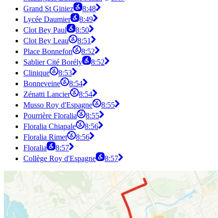
Grand St Giniez
8:48
Lycée Daumier
8:49
Clot Bey Paul
8:50
Clot Bey Leau
8:51
Place Bonnefon
8:52
Sablier Cité Borély
8:52
Clinique
8:53
Bonneveine
8:54
Zénatti Lancier
8:54
Musso Roy d'Espagne
8:55
Pourrière Floralia
8:55
Floralia Chiapale
8:56
Floralia Rimet
8:56
Floralia
8:57
Collège Roy d'Espagne
8:57