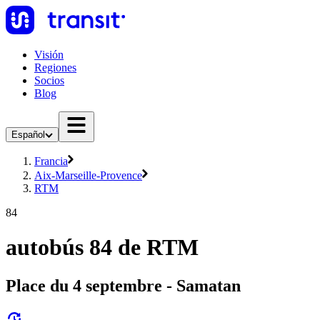
Visión
Regiones
Socios
Blog
Español
Francia
Aix-Marseille-Provence
RTM
84
autobús 84 de RTM
Place du 4 septembre - Samatan