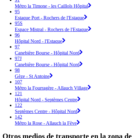
Métro la Timone - les Caillols Hôpital
95
Estaque Port - Rochers de l'Estaque
95S
Espace Mistral - Rochers de l'Estaque
96
Hôpital Nord - l'Estaque
97
Canebière Bourse - Hôpital Nord
97J
Canebière Bourse - Hôpital Nord
98
Gèze - St Antoine
107
Métro la Fourragère - Allauch Village
121
Hôpital Nord - Septèmes Centre
122
Septèmes Centre - Hôpital Nord
142
Métro la Rose - Allauch la Fève
Otros medios de transporte en la zona de