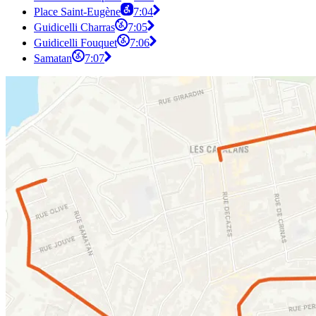
Place Saint-Eugène
7:04
Guidicelli Charras
7:05
Guidicelli Fouquet
7:06
Samatan
7:07