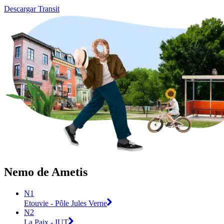
Descargar Transit
Nemo de Ametis
N1
Etouvie - Pôle Jules Verne
N2
La Paix - IUT