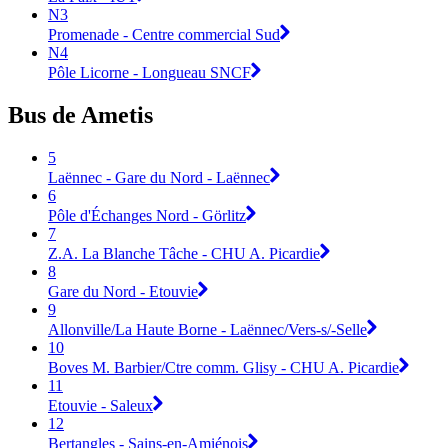
N3
Promenade - Centre commercial Sud
N4
Pôle Licorne - Longueau SNCF
Bus de Ametis
5
Laënnec - Gare du Nord - Laënnec
6
Pôle d'Échanges Nord - Görlitz
7
Z.A. La Blanche Tâche - CHU A. Picardie
8
Gare du Nord - Etouvie
9
Allonville/La Haute Borne - Laënnec/Vers-s/-Selle
10
Boves M. Barbier/Ctre comm. Glisy - CHU A. Picardie
11
Etouvie - Saleux
12
Bertangles - Sains-en-Amiénois