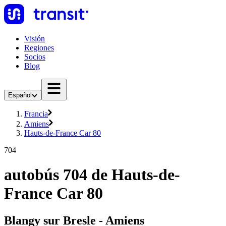
Visión
Regiones
Socios
Blog
Español
Francia
Amiens
Hauts-de-France Car 80
704
autobús 704 de Hauts-de-
France Car 80
Blangy sur Bresle - Amiens