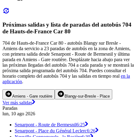
Próximas salidas y lista de paradas del autobús 704
de Hauts-de-France Car 80
704 de Hauts-de-France Car 80 - autobús Blangy sur Bresle -
Amiens da servicio a 23 paradas de autobús en la zona de Amiens,
con primera salida desde Senarpont - Route de Bermesnil y última
parada en Amiens - Gare routière. Desplázate hacia abajo para ver
las próximas llegadas del autobús 704 a cada parada y se mostrará la
próxima salida programada del autobús 704. Puedes consultar el
horario completo del autobús 704 y las salidas en tiempo real
en la
aplicación
.
Amiens - Gare routière
Blangy-sur-Bresle - Place
Ver más salidas
Paradas
lun, 10 ago 2026
Senarpont - Route de Bermesnil
6:25
Senarpont - Place du Général Leclerc
6:26
Neuville-Coppegueule - la Rosière
6:30