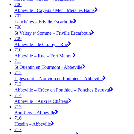
706
Abbeville - Cayeux / Mer - Mers les Bains
707
Lanchères – Friville Escarbotin
708
St Valery s/ Somme – Friville Escarbotin
709
Abbeville – le Crotoy – Rue
710
Abbeville – Rue – Fort Mahon
711
St Quentin en Tourmont - Abbeville
712
Ligescourt – Nouvion en Ponthieu – Abbeville
713
Abbeville – Crécy en Ponthieu – Ponches Estruval
714
Abbeville – Auxi le Château
715
Boufflers – Abbeville
716
Hesdin – Abbeville
717