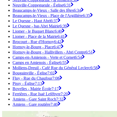
Neuville-Coppegueule - Église
6:31
Beaucamps-le-Vieux - Salle des fêtes
6:34
Beaucamps-le-Vieux - Place de l'Argillière
6:35
Le Quesne - Haut Abri
6:37
Le Quesne - bas Abri Mairie
6:39
Liomer - le Buquet Blanc
6:40
Liomer - Place de la Mairie
6:41
Brocourt - Rue d'Hornoy
6:42
Hornoy-le-Bourg - Place
6:47
Hornoy-le-Bourg - Hallivillers - Abri Centre
6:51
Camps-en-Amienois - Verte et Cornet
6:54
Camps en Amienois - Église
6:55
Molliens-Dreuil - Café Rue du Général Leclerc
6:58
Bougainville - Église
7:02
Fluy - Rue du Chaufour
7:08
Pissy - Église
7:13
Bovelles - Mairie École
7:17
Ferrières - Rue Isaë Lefèbvre
7:20
Amiens - Gare Saint Roch
7:32
Amiens - Gare routière
7:40