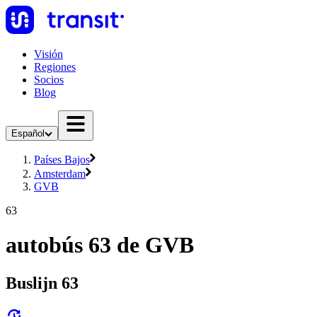
Visión
Regiones
Socios
Blog
Español
Países Bajos
Amsterdam
GVB
63
autobús 63 de GVB
Buslijn 63