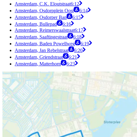
Amsterdam, C.K. Eloutstraat
6:12
Amsterdam, Osdorpplein Oost
6:14
Amsterdam, Osdorper Ban
6:15
Amsterdam, Bullepad
6:16
Amsterdam, Reimerswaalstraat
6:17
Amsterdam, Saaftingestraat
6:18
Amsterdam, Baden Powellweg
6:19
Amsterdam, Jan Rebelstraat
6:20
Amsterdam, Griendstraat
6:21
Amsterdam, Matterhorn
6:23