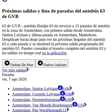
Próximas salidas y lista de paradas del autobús 63
de GVB
63 de GVB - autobús Buslijn 63 da servicio a 15 paradas de autobús
en la zona de Amsterdam, con primera salida desde Amsterdam,
Station Lelylaan y última parada en Amsterdam, Matterhorn.
Desplázate hacia abajo para ver las próximas llegadas del autobús
63 a cada parada y se mostrará la próxima salida programada del
autobús 63. Puedes consultar el horario completo del autobús 63 y
las salidas en tiempo real
en la aplicación
.
Osdorp De Aker
Station Lelylaan
Ver más salidas
Paradas
vie, 7 ago 2026
Amsterdam, Station Lelylaan
6:06
Amsterdam, Cornelis Lelylaan
6:08
Amsterdam, Hemsterhuisstraat
6:09
Amsterdam, Van Mourik Broekmanstr
6:10
Amsterdam, Piet Wiedijkstraat
6:11