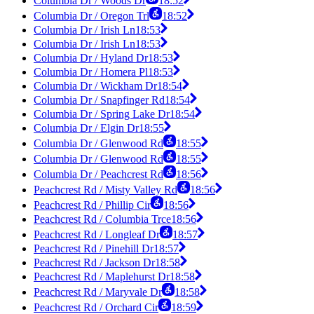
Columbia Dr / Woods Dr
18:52
Columbia Dr / Oregon Trl
18:52
Columbia Dr / Irish Ln
18:53
Columbia Dr / Irish Ln
18:53
Columbia Dr / Hyland Dr
18:53
Columbia Dr / Homera Pl
18:53
Columbia Dr / Wickham Dr
18:54
Columbia Dr / Snapfinger Rd
18:54
Columbia Dr / Spring Lake Dr
18:54
Columbia Dr / Elgin Dr
18:55
Columbia Dr / Glenwood Rd
18:55
Columbia Dr / Glenwood Rd
18:55
Columbia Dr / Peachcrest Rd
18:56
Peachcrest Rd / Misty Valley Rd
18:56
Peachcrest Rd / Phillip Cir
18:56
Peachcrest Rd / Columbia Trce
18:56
Peachcrest Rd / Longleaf Dr
18:57
Peachcrest Rd / Pinehill Dr
18:57
Peachcrest Rd / Jackson Dr
18:58
Peachcrest Rd / Maplehurst Dr
18:58
Peachcrest Rd / Maryvale Dr
18:58
Peachcrest Rd / Orchard Cir
18:59