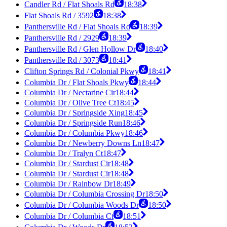
Candler Rd / Flat Shoals Rd
18:38
Flat Shoals Rd / 3592
18:38
Panthersville Rd / Flat Shoals Rd
18:39
Panthersville Rd / 2929
18:39
Panthersville Rd / Glen Hollow Dr
18:40
Panthersville Rd / 3073
18:41
Clifton Springs Rd / Colonial Pkwy
18:41
Columbia Dr / Flat Shoals Pkwy
18:44
Columbia Dr / Nectarine Cir
18:44
Columbia Dr / Olive Tree Ct
18:45
Columbia Dr / Springside Xing
18:45
Columbia Dr / Springside Run
18:46
Columbia Dr / Columbia Pkwy
18:46
Columbia Dr / Newberry Downs Ln
18:47
Columbia Dr / Tralyn Ct
18:47
Columbia Dr / Stardust Cir
18:48
Columbia Dr / Stardust Cir
18:48
Columbia Dr / Rainbow Dr
18:49
Columbia Dr / Columbia Crossing Dr
18:50
Columbia Dr / Columbia Woods Dr
18:50
Columbia Dr / Columbia Ct
18:51