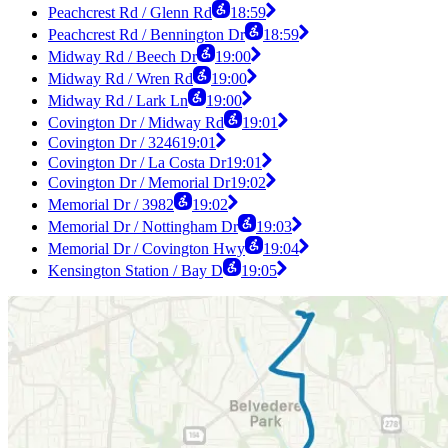
Peachcrest Rd / Glenn Rd
18:59
Peachcrest Rd / Bennington Dr
18:59
Midway Rd / Beech Dr
19:00
Midway Rd / Wren Rd
19:00
Midway Rd / Lark Ln
19:00
Covington Dr / Midway Rd
19:01
Covington Dr / 3246
19:01
Covington Dr / La Costa Dr
19:01
Covington Dr / Memorial Dr
19:02
Memorial Dr / 3982
19:02
Memorial Dr / Nottingham Dr
19:03
Memorial Dr / Covington Hwy
19:04
Kensington Station / Bay D
19:05