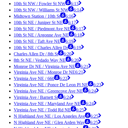
10th St NW / Fowler St NW
6:13
10th St NW / Williams St NW
6:14
Midtown Station / 10th St
6:16
10th St NE / Juniper St NE
6:17
10th St NE / Piedmont Ave NE
6:17
10th St NE / Argonne Ave NE
6:18
10th St NE / Taft Ave NE
6:19
10th St NE / Charles Allen Dr
6:19
Charles Allen Dr / 8th St
6:20
8th St NE / Vedado Way NE
6:20
Monroe Dr NE / Virginia Ave NE
6:21
Virginia Ave NE / Monroe Dr NE
6:21
Virginia Ave NE / 660
6:22
Virginia Ave NE / Ponce De Leon Pl NE
6:23
Virginia Ave NE / Greencove Ave NE
6:24
Virginia Ave / Barnett St
6:24
Virginia Ave NE / Maryland Ave NE
6:24
Virginia Ave NE / Todd Rd NE
6:25
N Highland Ave NE / Los Angeles Ave
6:25
N Highland Ave NE / Glen Arden Way
6:25