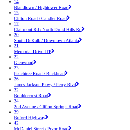
14
Blandtown / Hightower Road
15
Clifton Road / Candler Road
17
Clairmont Rd / North Druid Hills Rd
20
South DeKalb / Downtown Atlanta
21
Memorial Drive ITP
22
Glenwood
23
Peachtree Road / Buckhead
26
James Jackson Pkwy / Perry Blvd
32
Bouldercrest Road
34
2nd Avenue / Clifton Springs Road
39
Buford Highway
42
McDaniel Street / Pryor Road