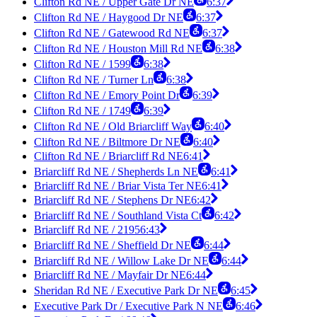
Clifton Rd NE / Upper Gate Dr NE
6:37
Clifton Rd NE / Haygood Dr NE
6:37
Clifton Rd NE / Gatewood Rd NE
6:37
Clifton Rd NE / Houston Mill Rd NE
6:38
Clifton Rd NE / 1599
6:38
Clifton Rd NE / Turner Ln
6:38
Clifton Rd NE / Emory Point Dr
6:39
Clifton Rd NE / 1749
6:39
Clifton Rd NE / Old Briarcliff Way
6:40
Clifton Rd NE / Biltmore Dr NE
6:40
Clifton Rd NE / Briarcliff Rd NE
6:41
Briarcliff Rd NE / Shepherds Ln NE
6:41
Briarcliff Rd NE / Briar Vista Ter NE
6:41
Briarcliff Rd NE / Stephens Dr NE
6:42
Briarcliff Rd NE / Southland Vista Ct
6:42
Briarcliff Rd NE / 2195
6:43
Briarcliff Rd NE / Sheffield Dr NE
6:44
Briarcliff Rd NE / Willow Lake Dr NE
6:44
Briarcliff Rd NE / Mayfair Dr NE
6:44
Sheridan Rd NE / Executive Park Dr NE
6:45
Executive Park Dr / Executive Park N NE
6:46