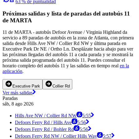
63 % de puntualidad
Próximas salidas y lista de paradas del autobús 11
de MARTA
11 de MARTA - autobús Defoor Avenue / Virginia Highland da
servicio a 89 paradas de autobús en la zona de Atlanta, con primera
salida desde Hills Ave NW / Collier Rd NW y última parada en
Executive Park Dr NE / Ortho Ln. Desplázate hacia abajo para ver
las próximas llegadas del autobús 11 a cada parada y se mostrará la
próxima salida programada del autobús 11. Puedes consultar el
horario completo del autobús 11 y las salidas en tiempo real
en la
aplicación
.
Executive Park
Collier Rd
Ver más salidas
Paradas
sáb, 8 ago 2026
Hills Ave NW / Collier Rd NW
5:55
Defoors Ferry Rd / Hills Ave
5:56
Defoors Ferry Rd / Bohler Rd
5:56
Defoors Ferry Rd NW / Collier Hills Way
5:57