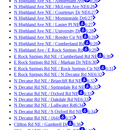
N Highland Ave NE / Amsterdam Ave
6:26
N Highland Ave NE / McLynn Ave NE
6:26
N Highland Ave NE / Courtenay Dr NE
6:27
N Highland Ave NE / Morningside Dr
6:27
N Highland Ave NE / Lanier Pl NE
6:27
N Highland Ave NE / University Dr
6:28
N Highland Ave NE / Reeder Cir NE
6:28
N Highland Ave NE / Cumberland Rd
6:28
N Highland Ave / E Rock Springs Rd
6:29
E Rock Springs Rd NE / Cumberland Rd NE
6:30
E Rock Springs Rd NE / Markan Dr NE
6:30
E Rock Springs Rd NE / Rock Springs Cir NE
6:31
E Rock Springs Rd NE / N Decatur Rd NE
6:32
N Decatur Rd NE / Briarcliff Rd NE
6:32
N Decatur Rd NE / Springdale Rd NE
6:32
N Decatur Rd NE / Oxford Rd NE
6:33
N Decatur Rd NE / Oakdale Rd NE
6:33
N Decatur Rd NE / Lullwater Rd
6:34
N Decatur Rd NE / S Oxford Rd NE
6:34
N Decatur Rd NE / 1641
6:35
Clifton Rd NE / Gambrell Dr
6:36