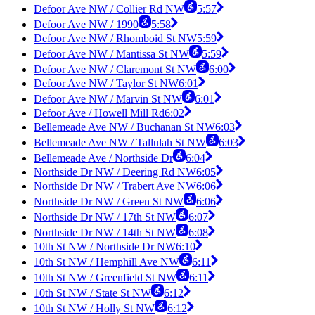
Defoor Ave NW / Collier Rd NW
5:57
Defoor Ave NW / 1990
5:58
Defoor Ave NW / Rhomboid St NW
5:59
Defoor Ave NW / Mantissa St NW
5:59
Defoor Ave NW / Claremont St NW
6:00
Defoor Ave NW / Taylor St NW
6:01
Defoor Ave NW / Marvin St NW
6:01
Defoor Ave / Howell Mill Rd
6:02
Bellemeade Ave NW / Buchanan St NW
6:03
Bellemeade Ave NW / Tallulah St NW
6:03
Bellemeade Ave / Northside Dr
6:04
Northside Dr NW / Deering Rd NW
6:05
Northside Dr NW / Trabert Ave NW
6:06
Northside Dr NW / Green St NW
6:06
Northside Dr NW / 17th St NW
6:07
Northside Dr NW / 14th St NW
6:08
10th St NW / Northside Dr NW
6:10
10th St NW / Hemphill Ave NW
6:11
10th St NW / Greenfield St NW
6:11
10th St NW / State St NW
6:12
10th St NW / Holly St NW
6:12