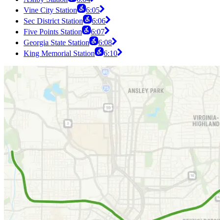
Vine City Station
6:05
Sec District Station
6:06
Five Points Station
6:07
Georgia State Station
6:08
King Memorial Station
6:10